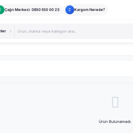
Çağrı Merkezi: 0850 550 00 23
Kargom Nerede?
Ürün Bulunamadı.