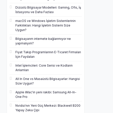
Dizüstü Bilgisayar Modelleri: Gaming, Ofis, İş
İstasyonu ve Daha Fazlası
macOS ve Windows İşletim Sistemlerinin
Farklılıkları: Hangi İşletim Sistemi Size
Uygun?
Bilgisayarım internete bağlanmıyor ne
yapmalıyım?
Fiyat Takip Programlarının E-Ticaret Firmaları
İçin Faydaları
Intel İşlemcileri: Core Serisi ve Kodların
Anlamları
All In One vs Masaüstü Bilgisayarlar: Hangisi
Size Uygun?
Apple iMac'in yeni rakibi: Samsung All-In-
One Pro
Nvidia'nın Yeni Güç Merkezi: Blackwell B200
Yapay Zeka Çipi