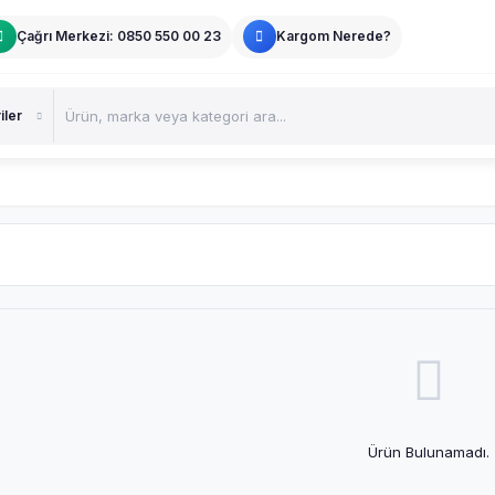
Çağrı Merkezi: 0850 550 00 23
Kargom Nerede?
Ürün Bulunamadı.