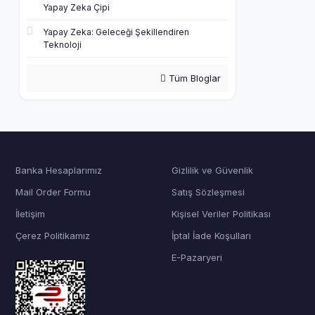
Yapay Zeka Çipi
Yapay Zeka: Geleceği Şekillendiren
Teknoloji
Tüm Bloglar
Banka Hesaplarımız
Gizlilik ve Güvenlik
Mail Order Formu
Satış Sözleşmesi
İletişim
Kişisel Veriler Politikası
Çerez Politikamız
İptal İade Koşulları
E-Pazaryeri