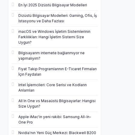
En İyi 2025 Dizüstü Bilgisayar Modelleri
Dizüstü Bilgisayar Modelleri: Gaming, Ofis, İş
İstasyonu ve Daha Fazlası
macOS ve Windows İşletim Sistemlerinin
Farklılıkları: Hangi İşletim Sistemi Size
Uygun?
Bilgisayarım internete bağlanmıyor ne
yapmalıyım?
Fiyat Takip Programlarının E-Ticaret Firmaları
İçin Faydaları
Intel İşlemcileri: Core Serisi ve Kodların
Anlamları
All In One vs Masaüstü Bilgisayarlar: Hangisi
Size Uygun?
Apple iMac'in yeni rakibi: Samsung All-In-
One Pro
Nvidia'nın Yeni Güç Merkezi: Blackwell B200