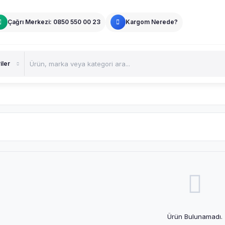
Çağrı Merkezi: 0850 550 00 23
Kargom Nerede?
Ürün Bulunamadı.