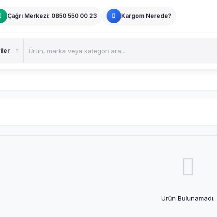
Çağrı Merkezi: 0850 550 00 23
Kargom Nerede?
Ürün Bulunamadı.