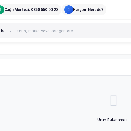
Çağrı Merkezi: 0850 550 00 23
Kargom Nerede?
Ürün Bulunamadı.