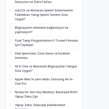
İstasyonu ve Daha Fazlası
macOS ve Windows İşletim Sistemlerinin
Farklılıkları: Hangi İşletim Sistemi Size
Uygun?
Bilgisayarım internete bağlanmıyor ne
yapmalıyım?
Fiyat Takip Programlarının E-Ticaret Firmaları
İçin Faydaları
Intel İşlemcileri: Core Serisi ve Kodların
Anlamları
All In One vs Masaüstü Bilgisayarlar: Hangisi
Size Uygun?
Apple iMac'in yeni rakibi: Samsung All-In-
One Pro
Nvidia'nın Yeni Güç Merkezi: Blackwell B200
Yapay Zeka Çipi
Yapay Zeka: Geleceği Şekillendiren