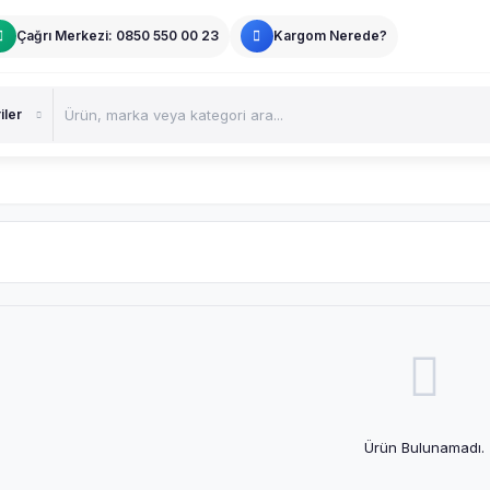
Çağrı Merkezi: 0850 550 00 23
Kargom Nerede?
Ürün Bulunamadı.