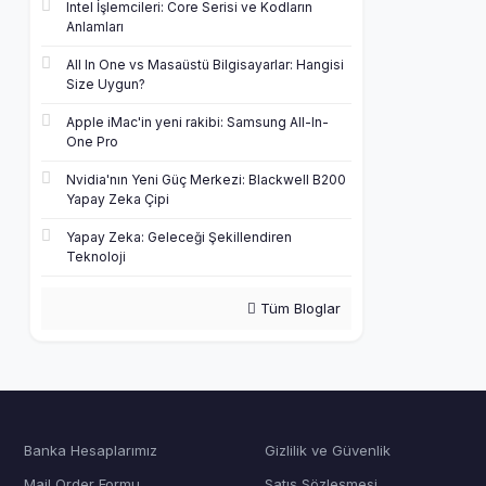
Intel İşlemcileri: Core Serisi ve Kodların
Anlamları
All In One vs Masaüstü Bilgisayarlar: Hangisi
Size Uygun?
Apple iMac'in yeni rakibi: Samsung All-In-
One Pro
Nvidia'nın Yeni Güç Merkezi: Blackwell B200
Yapay Zeka Çipi
Yapay Zeka: Geleceği Şekillendiren
Teknoloji
Tüm Bloglar
Banka Hesaplarımız
Gizlilik ve Güvenlik
Mail Order Formu
Satış Sözleşmesi