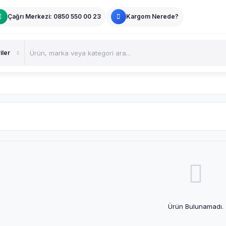
Çağrı Merkezi: 0850 550 00 23
Kargom Nerede?
Ürün Bulunamadı.