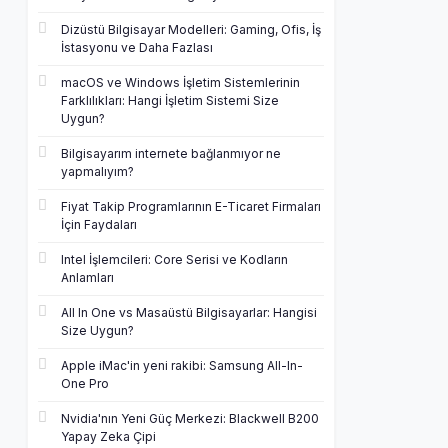
Dizüstü Bilgisayar Modelleri: Gaming, Ofis, İş
İstasyonu ve Daha Fazlası
macOS ve Windows İşletim Sistemlerinin
Farklılıkları: Hangi İşletim Sistemi Size
Uygun?
Bilgisayarım internete bağlanmıyor ne
yapmalıyım?
Fiyat Takip Programlarının E-Ticaret Firmaları
İçin Faydaları
Intel İşlemcileri: Core Serisi ve Kodların
Anlamları
All In One vs Masaüstü Bilgisayarlar: Hangisi
Size Uygun?
Apple iMac'in yeni rakibi: Samsung All-In-
One Pro
Nvidia'nın Yeni Güç Merkezi: Blackwell B200
Yapay Zeka Çipi