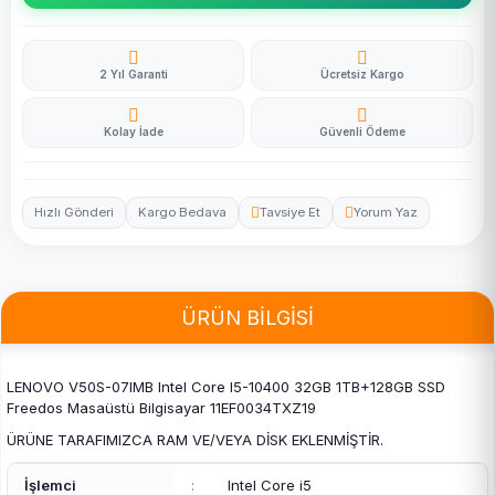
2 Yıl Garanti
Ücretsiz Kargo
Kolay İade
Güvenli Ödeme
Hızlı Gönderi
Kargo Bedava
Tavsiye Et
Yorum Yaz
ÜRÜN BİLGİSİ
LENOVO V50S-07IMB Intel Core I5-10400 32GB 1TB+128GB SSD
Freedos Masaüstü Bilgisayar 11EF0034TXZ19
ÜRÜNE TARAFIMIZCA RAM VE/VEYA DİSK EKLENMİŞTİR.
İşlemci
:
Intel Core i5