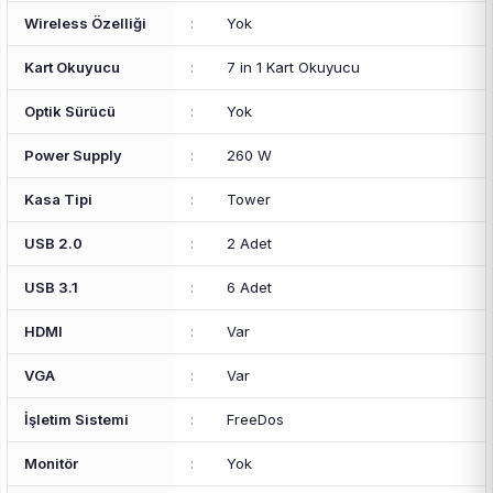
Wireless Özelliği
:
Yok
Kart Okuyucu
:
7 in 1 Kart Okuyucu
Optik Sürücü
:
Yok
Power Supply
:
260 W
Kasa Tipi
:
Tower
USB 2.0
:
2 Adet
USB 3.1
:
6 Adet
HDMI
:
Var
VGA
:
Var
İşletim Sistemi
:
FreeDos
Monitör
:
Yok