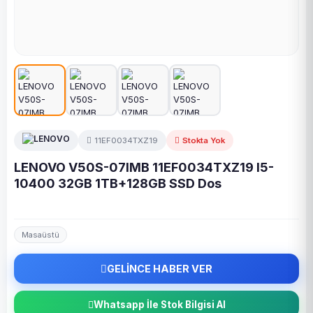
11EF0034TXZ19
Stokta Yok
LENOVO V50S-07IMB 11EF0034TXZ19 I5-
10400 32GB 1TB+128GB SSD Dos
Masaüstü
GELİNCE HABER VER
Whatsapp İle Stok Bilgisi Al