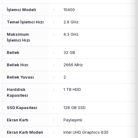
İşlemci Modeli
:
10400
Temel İşlemci Hızı
:
2.9 GHz
Maksimum
:
4.3 GHz
İşlemci Hızı
Bellek
:
32 GB
Bellek Hızı
:
2666 MHz
Bellek Yuvası
:
2
Harddisk
:
1 TB HDD
Kapasitesi
SSD Kapasitesi
:
128 GB SSD
Ekran Kartı
:
Paylaşımlı
Ekran Kartı Modeli
:
Intel UHD Graphics 630