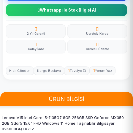
Whatsapp İle Stok Bilgisi Al
2 Yıl Garanti
Ücretsiz Kargo
Kolay İade
Güvenli Ödeme
Hızlı Gönderi
Kargo Bedava
Tavsiye Et
Yorum Yaz
ÜRÜN BİLGİSİ
Lenovo V15 Intel Core i5-1135G7 8GB 256GB SSD Geforce MX350
2GB Gddr5 15.6" FHD Windows 11 Home Taşınabilir Bilgisayar
82KB00GQTXZ12