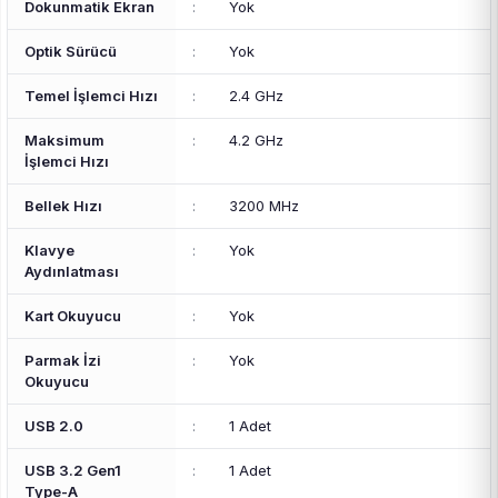
Dokunmatik Ekran
:
Yok
Optik Sürücü
:
Yok
Temel İşlemci Hızı
:
2.4 GHz
Maksimum
:
4.2 GHz
İşlemci Hızı
Bellek Hızı
:
3200 MHz
Klavye
:
Yok
Aydınlatması
Kart Okuyucu
:
Yok
Parmak İzi
:
Yok
Okuyucu
USB 2.0
:
1 Adet
USB 3.2 Gen1
:
1 Adet
Type-A