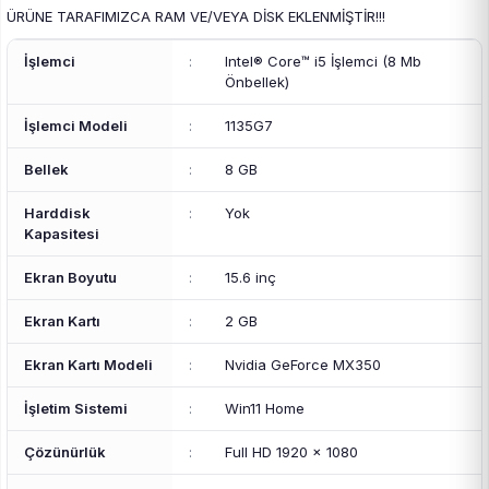
ÜRÜNE TARAFIMIZCA RAM VE/VEYA DİSK EKLENMİŞTİR!!!
İşlemci
:
Intel® Core™ i5 İşlemci (8 Mb
Önbellek)
İşlemci Modeli
:
1135G7
Bellek
:
8 GB
Harddisk
:
Yok
Kapasitesi
Ekran Boyutu
:
15.6 inç
Ekran Kartı
:
2 GB
Ekran Kartı Modeli
:
Nvidia GeForce MX350
İşletim Sistemi
:
Win11 Home
Çözünürlük
:
Full HD 1920 x 1080