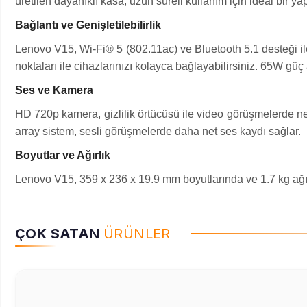
üretilen dayanıklı kasa, uzun süreli kullanım için ideal bir
Bağlantı ve Genişletilebilirlik
Lenovo V15, Wi-Fi® 5 (802.11ac) ve Bluetooth 5.1 desteği i
noktaları ile cihazlarınızı kolayca bağlayabilirsiniz. 65W güç 
Ses ve Kamera
HD 720p kamera, gizlilik örtücüsü ile video görüşmelerde net
array sistem, sesli görüşmelerde daha net ses kaydı sağlar.
Boyutlar ve Ağırlık
Lenovo V15, 359 x 236 x 19.9 mm boyutlarında ve 1.7 kg ağırlığ
ÇOK SATAN
ÜRÜNLER