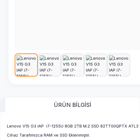
ÜRÜN BİLGİSİ
Lenovo V15 G3 IAP i7-1255U 8GB 2TB M.2 SSD 82TT00QPTX ATL3 15.
Cihaz Tarafımızca RAM ve SSD Eklenmiştir.