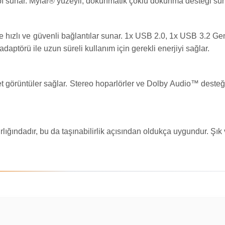
 yapı sunar. Mylar® yüzeyli, dokunmatik çoklu dokunma desteği su
le hızlı ve güvenli bağlantılar sunar. 1x USB 2.0, 1x USB 3.2 
adaptörü ile uzun süreli kullanım için gerekli enerjiyi sağlar.
 görüntüler sağlar. Stereo hoparlörler ve Dolby Audio™ desteği i
ındadır, bu da taşınabilirlik açısından oldukça uygundur. Şık ve 