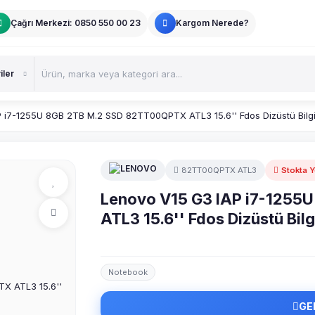
Çağrı Merkezi: 0850 550 00 23
Kargom Nerede?
 i7-1255U 8GB 2TB M.2 SSD 82TT00QPTX ATL3 15.6'' Fdos Dizüstü Bilg
82TT00QPTX ATL3
Stokta 
Lenovo V15 G3 IAP i7-125
ATL3 15.6'' Fdos Dizüstü Bil
Notebook
GE