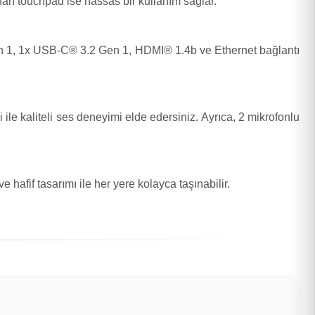
nan touchpad ise hassas bir kullanım sağlar.
Gen 1, 1x USB-C® 3.2 Gen 1, HDMI® 1.4b ve Ethernet bağlantı
le kaliteli ses deneyimi elde edersiniz. Ayrıca, 2 mikrofonlu
hafif tasarımı ile her yere kolayca taşınabilir.