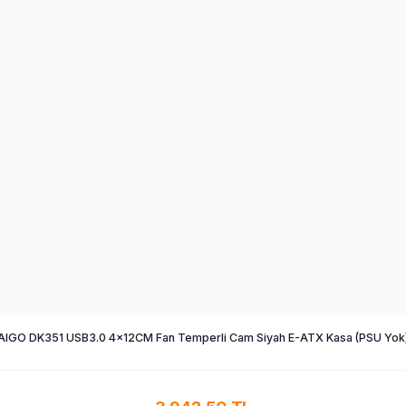
AIGO DK351 USB3.0 4×12CM Fan Temperli Cam Siyah E-ATX Kasa (PSU Yok