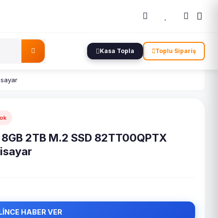
Kasa Topla
Toplu Sipariş
isayar
Yok
5U 8GB 2TB M.2 SSD 82TT00QPTX
gisayar
LİNCE HABER VER