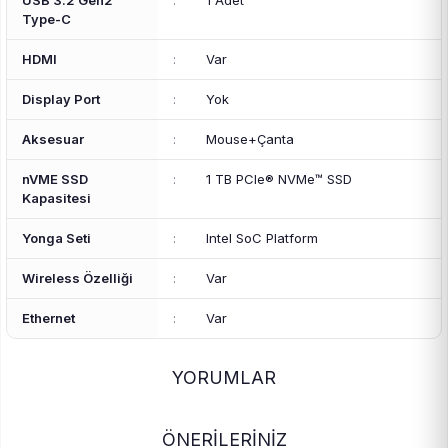
USB 3.2 Gen2
:
1 Adet
Type-C
HDMI
:
Var
Display Port
:
Yok
Aksesuar
:
Mouse+Çanta
nVME SSD
:
1 TB PCIe® NVMe™ SSD
Kapasitesi
Yonga Seti
:
Intel SoC Platform
Wireless Özelliği
:
Var
Ethernet
:
Var
YORUMLAR
ÖNERİLERİNİZ