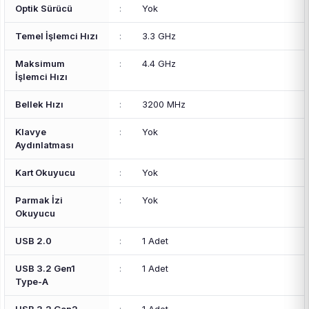
Optik Sürücü
:
Yok
Temel İşlemci Hızı
:
3.3 GHz
Maksimum
:
4.4 GHz
İşlemci Hızı
Bellek Hızı
:
3200 MHz
Klavye
:
Yok
Aydınlatması
Kart Okuyucu
:
Yok
Parmak İzi
:
Yok
Okuyucu
USB 2.0
:
1 Adet
USB 3.2 Gen1
:
1 Adet
Type-A