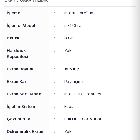
TÜRKİYE GARANTİLİDİR.
İşlemci
:
Intel® Core™ i5
İşlemci Modeli
:
i5-1235U
Bellek
:
8 GB
Harddisk
:
Yok
Kapasitesi
Ekran Boyutu
:
15.6 inç
Ekran Kartı
:
Paylaşımlı
Ekran Kartı Modeli
:
Intel UHD Graphics
İşletim Sistemi
:
Fdos
Çözünürlük
:
Full HD 1920 x 1080
Dokunmatik Ekran
:
Yok