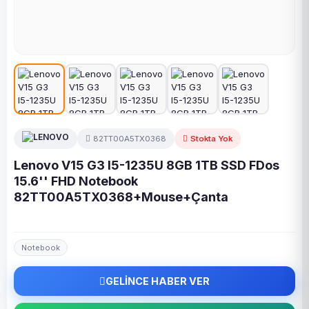
82TT00A5TX0368
Stokta Yok
Lenovo V15 G3 I5-1235U 8GB 1TB SSD FDos
15.6'' FHD Notebook
82TT00A5TX0368+Mouse+Çanta
Notebook
GELİNCE HABER VER