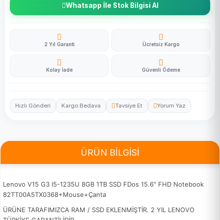
Whatsapp İle Stok Bilgisi Al
2 Yıl Garanti
Ücretsiz Kargo
Kolay İade
Güvenli Ödeme
Hızlı Gönderi
Kargo Bedava
Tavsiye Et
Yorum Yaz
ÜRÜN BİLGİSİ
Lenovo V15 G3 I5-1235U 8GB 1TB SSD FDos 15.6" FHD Notebook
82TT00A5TX0368+Mouse+Çanta
ÜRÜNE TARAFIMIZCA RAM / SSD EKLENMİŞTİR. 2 YIL LENOVO