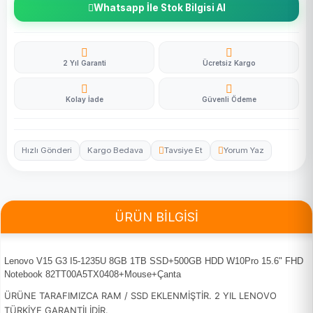
Whatsapp İle Stok Bilgisi Al
2 Yıl Garanti
Ücretsiz Kargo
Kolay İade
Güvenli Ödeme
Hızlı Gönderi
Kargo Bedava
Tavsiye Et
Yorum Yaz
ÜRÜN BİLGİSİ
Lenovo V15 G3 I5-1235U 8GB 1TB SSD+500GB HDD W10Pro 15.6" FHD
Notebook 82TT00A5TX0408+Mouse+Çanta
ÜRÜNE TARAFIMIZCA RAM / SSD EKLENMİŞTİR. 2 YIL LENOVO
TÜRKİYE GARANTİLİDİR.