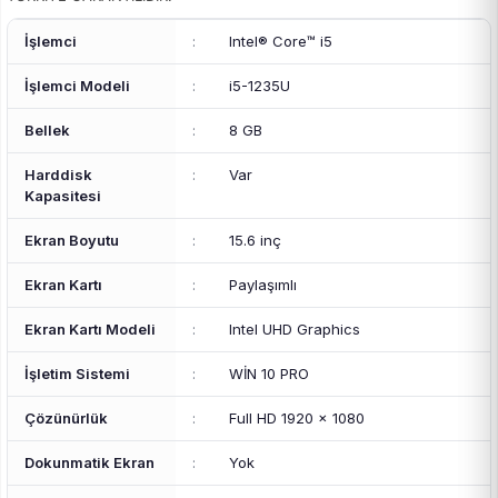
İşlemci
:
Intel® Core™ i5
İşlemci Modeli
:
i5-1235U
Bellek
:
8 GB
Harddisk
:
Var
Kapasitesi
Ekran Boyutu
:
15.6 inç
Ekran Kartı
:
Paylaşımlı
Ekran Kartı Modeli
:
Intel UHD Graphics
İşletim Sistemi
:
WİN 10 PRO
Çözünürlük
:
Full HD 1920 x 1080
Dokunmatik Ekran
:
Yok