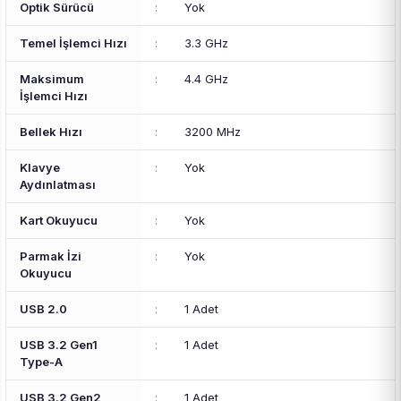
Optik Sürücü
:
Yok
Temel İşlemci Hızı
:
3.3 GHz
Maksimum
:
4.4 GHz
İşlemci Hızı
Bellek Hızı
:
3200 MHz
Klavye
:
Yok
Aydınlatması
Kart Okuyucu
:
Yok
Parmak İzi
:
Yok
Okuyucu
USB 2.0
:
1 Adet
USB 3.2 Gen1
:
1 Adet
Type-A
USB 3.2 Gen2
:
1 Adet