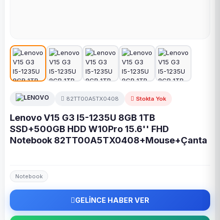
82TT00A5TX0408
Stokta Yok
Lenovo V15 G3 I5-1235U 8GB 1TB
SSD+500GB HDD W10Pro 15.6'' FHD
Notebook 82TT00A5TX0408+Mouse+Çanta
Notebook
GELİNCE HABER VER