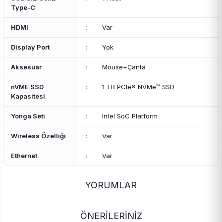
Type-C
HDMI
:
Var
Display Port
:
Yok
Aksesuar
:
Mouse+Çanta
nVME SSD
:
1 TB PCIe® NVMe™ SSD
Kapasitesi
Yonga Seti
:
Intel SoC Platform
Wireless Özelliği
:
Var
Ethernet
:
Var
YORUMLAR
ÖNERİLERİNİZ