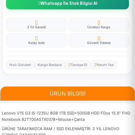
Whatsapp İle Stok Bilgisi Al
2 Yıl Garanti
Ücretsiz Kargo
Kolay İade
Güvenli Ödeme
Hızlı Gönderi
Kargo Bedava
Tavsiye Et
Yorum Yaz
ÜRÜN BİLGİSİ
Lenovo V15 G3 I5-1235U 8GB 1TB SSD+500GB HDD FDos 15.6" FHD
Notebook 82TT00A5TX0378+Mouse+Çanta
ÜRÜNE TARAFIMIZCA RAM / SSD EKLENMİŞTİR. 2 YIL LENOVO