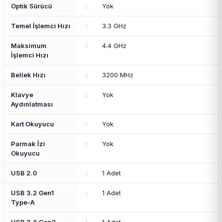
Optik Sürücü
:
Yok
Temel İşlemci Hızı
:
3.3 GHz
Maksimum
:
4.4 GHz
İşlemci Hızı
Bellek Hızı
:
3200 MHz
Klavye
:
Yok
Aydınlatması
Kart Okuyucu
:
Yok
Parmak İzi
:
Yok
Okuyucu
USB 2.0
:
1 Adet
USB 3.2 Gen1
:
1 Adet
Type-A