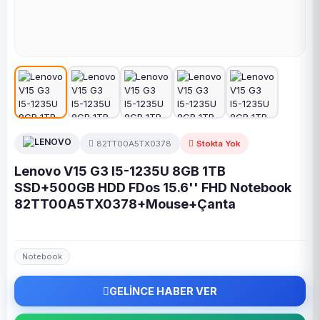
82TT00A5TX0378
Stokta Yok
Lenovo V15 G3 I5-1235U 8GB 1TB
SSD+500GB HDD FDos 15.6'' FHD Notebook
82TT00A5TX0378+Mouse+Çanta
Notebook
GELİNCE HABER VER