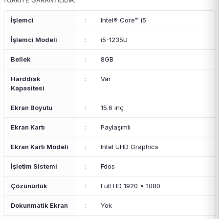
TÜRKİYE GARANTİLİDİR.
İşlemci
:
Intel® Core™ i5
İşlemci Modeli
:
i5-1235U
Bellek
:
8GB
Harddisk
:
Var
Kapasitesi
Ekran Boyutu
:
15.6 inç
Ekran Kartı
:
Paylaşımlı
Ekran Kartı Modeli
:
Intel UHD Graphics
İşletim Sistemi
:
Fdos
Çözünürlük
:
Full HD 1920 x 1080
Dokunmatik Ekran
:
Yok