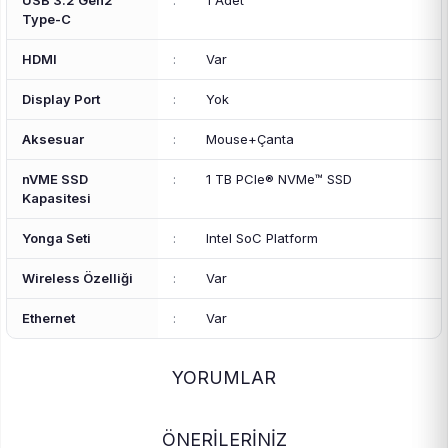
USB 3.2 Gen2
:
1 Adet
Type-C
HDMI
:
Var
Display Port
:
Yok
Aksesuar
:
Mouse+Çanta
nVME SSD
:
1 TB PCIe® NVMe™ SSD
Kapasitesi
Yonga Seti
:
Intel SoC Platform
Wireless Özelliği
:
Var
Ethernet
:
Var
YORUMLAR
ÖNERİLERİNİZ