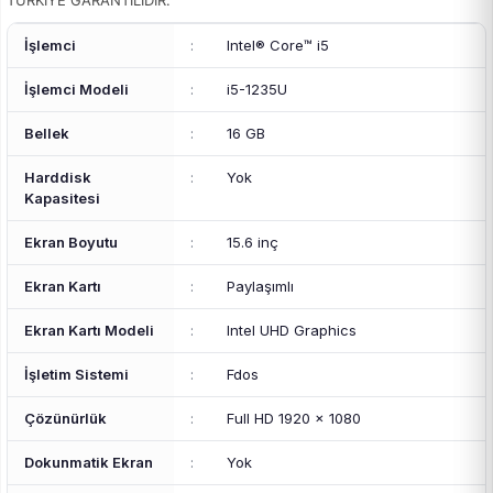
TÜRKİYE GARANTİLİDİR.
İşlemci
:
Intel® Core™ i5
İşlemci Modeli
:
i5-1235U
Bellek
:
16 GB
Harddisk
:
Yok
Kapasitesi
Ekran Boyutu
:
15.6 inç
Ekran Kartı
:
Paylaşımlı
Ekran Kartı Modeli
:
Intel UHD Graphics
İşletim Sistemi
:
Fdos
Çözünürlük
:
Full HD 1920 x 1080
Dokunmatik Ekran
:
Yok