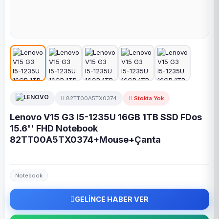
82TT00A5TX0374
Stokta Yok
Lenovo V15 G3 I5-1235U 16GB 1TB SSD FDos
15.6'' FHD Notebook
82TT00A5TX0374+Mouse+Çanta
Notebook
GELİNCE HABER VER