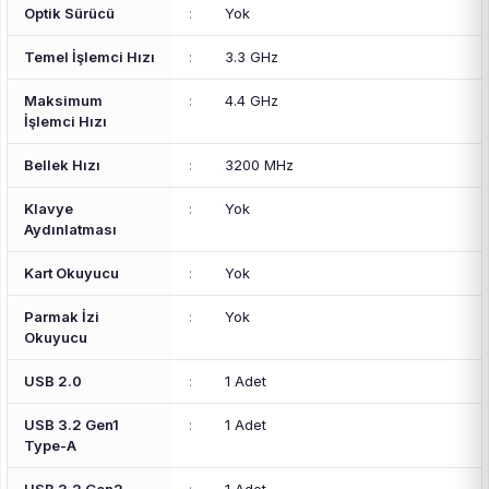
Optik Sürücü
:
Yok
Temel İşlemci Hızı
:
3.3 GHz
Maksimum
:
4.4 GHz
İşlemci Hızı
Bellek Hızı
:
3200 MHz
Klavye
:
Yok
Aydınlatması
Kart Okuyucu
:
Yok
Parmak İzi
:
Yok
Okuyucu
USB 2.0
:
1 Adet
USB 3.2 Gen1
:
1 Adet
Type-A