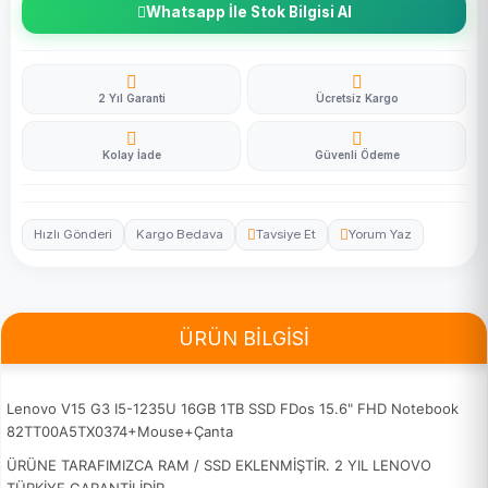
Whatsapp İle Stok Bilgisi Al
2 Yıl Garanti
Ücretsiz Kargo
Kolay İade
Güvenli Ödeme
Hızlı Gönderi
Kargo Bedava
Tavsiye Et
Yorum Yaz
ÜRÜN BİLGİSİ
Lenovo V15 G3 I5-1235U 16GB 1TB SSD FDos 15.6" FHD Notebook
82TT00A5TX0374+Mouse+Çanta
ÜRÜNE TARAFIMIZCA RAM / SSD EKLENMİŞTİR. 2 YIL LENOVO