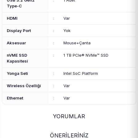
USB 3.2 Gen2
:
1 Adet
Type-C
HDMI
:
Var
Display Port
:
Yok
Aksesuar
:
Mouse+Çanta
nVME SSD
:
1 TB PCIe® NVMe™ SSD
Kapasitesi
Yonga Seti
:
Intel SoC Platform
Wireless Özelliği
:
Var
Ethernet
:
Var
YORUMLAR
ÖNERİLERİNİZ