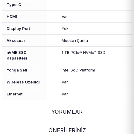
Type-C
HDMI
:
Var
Display Port
:
Yok
Aksesuar
:
Mouse+Çanta
nVME SSD
:
1 TB PCIe® NVMe™ SSD
Kapasitesi
Yonga Seti
:
Intel SoC Platform
Wireless Özelliği
:
Var
Ethernet
:
Var
YORUMLAR
ÖNERİLERİNİZ