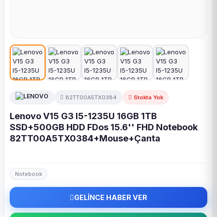
82TT00A5TX0384
Stokta Yok
Lenovo V15 G3 I5-1235U 16GB 1TB
SSD+500GB HDD FDos 15.6'' FHD Notebook
82TT00A5TX0384+Mouse+Çanta
Notebook
GELİNCE HABER VER