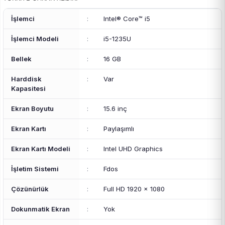
İşlemci
:
Intel® Core™ i5
İşlemci Modeli
:
i5-1235U
Bellek
:
16 GB
Harddisk
:
Var
Kapasitesi
Ekran Boyutu
:
15.6 inç
Ekran Kartı
:
Paylaşımlı
Ekran Kartı Modeli
:
Intel UHD Graphics
İşletim Sistemi
:
Fdos
Çözünürlük
:
Full HD 1920 x 1080
Dokunmatik Ekran
:
Yok