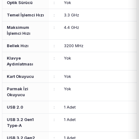
Optik Sürücü
:
Yok
Temel İşlemci Hızı
:
3.3 GHz
Maksimum
:
4.4 GHz
İşlemci Hızı
Bellek Hızı
:
3200 MHz
Klavye
:
Yok
Aydınlatması
Kart Okuyucu
:
Yok
Parmak İzi
:
Yok
Okuyucu
USB 2.0
:
1 Adet
USB 3.2 Gen1
:
1 Adet
Type-A
USB 3.2 Gen2
:
1 Adet