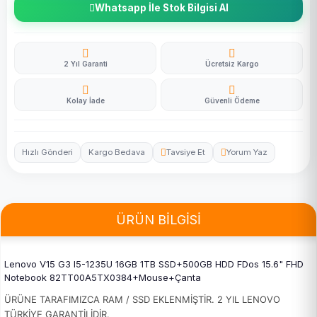
Whatsapp İle Stok Bilgisi Al
2 Yıl Garanti
Ücretsiz Kargo
Kolay İade
Güvenli Ödeme
Hızlı Gönderi
Kargo Bedava
Tavsiye Et
Yorum Yaz
ÜRÜN BİLGİSİ
Lenovo V15 G3 I5-1235U 16GB 1TB SSD+500GB HDD FDos 15.6" FHD
Notebook 82TT00A5TX0384+Mouse+Çanta
ÜRÜNE TARAFIMIZCA RAM / SSD EKLENMİŞTİR. 2 YIL LENOVO
TÜRKİYE GARANTİLİDİR.