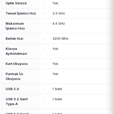
Optik Sürücü
:
Yok
Temel İşlemci Hızı
:
3.3 GHz
Maksimum
:
4.4 GHz
İşlemci Hızı
Bellek Hızı
:
3200 MHz
Klavye
:
Yok
Aydınlatması
Kart Okuyucu
:
Yok
Parmak İzi
:
Yok
Okuyucu
USB 2.0
:
1 Adet
USB 3.2 Gen1
:
1 Adet
Type-A