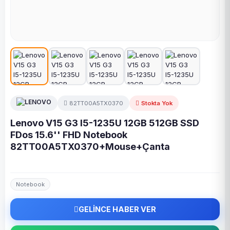
82TT00A5TX0370
Stokta Yok
Lenovo V15 G3 I5-1235U 12GB 512GB SSD
FDos 15.6'' FHD Notebook
82TT00A5TX0370+Mouse+Çanta
Notebook
GELİNCE HABER VER