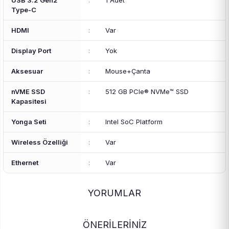
USB 3.2 Gen2
:
1 Adet
Type-C
HDMI
:
Var
Display Port
:
Yok
Aksesuar
:
Mouse+Çanta
nVME SSD
:
512 GB PCIe® NVMe™ SSD
Kapasitesi
Yonga Seti
:
Intel SoC Platform
Wireless Özelliği
:
Var
Ethernet
:
Var
YORUMLAR
ÖNERİLERİNİZ