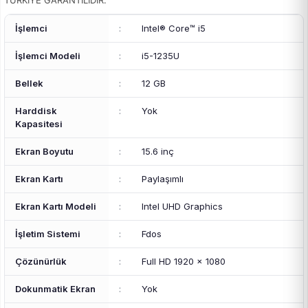
TÜRKİYE GARANTİLİDİR.
İşlemci
:
Intel® Core™ i5
İşlemci Modeli
:
i5-1235U
Bellek
:
12 GB
Harddisk
:
Yok
Kapasitesi
Ekran Boyutu
:
15.6 inç
Ekran Kartı
:
Paylaşımlı
Ekran Kartı Modeli
:
Intel UHD Graphics
İşletim Sistemi
:
Fdos
Çözünürlük
:
Full HD 1920 x 1080
Dokunmatik Ekran
:
Yok