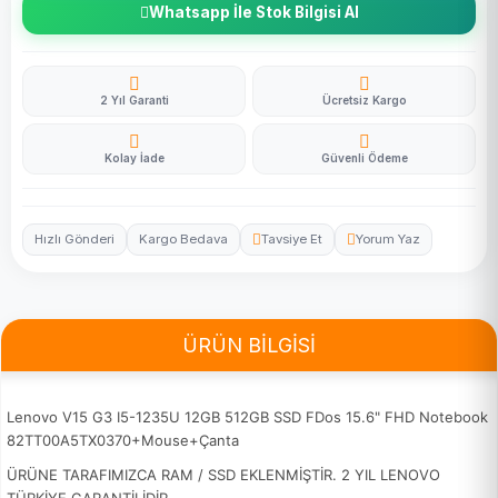
Whatsapp İle Stok Bilgisi Al
2 Yıl Garanti
Ücretsiz Kargo
Kolay İade
Güvenli Ödeme
Hızlı Gönderi
Kargo Bedava
Tavsiye Et
Yorum Yaz
ÜRÜN BİLGİSİ
Lenovo V15 G3 I5-1235U 12GB 512GB SSD FDos 15.6" FHD Notebook
82TT00A5TX0370+Mouse+Çanta
ÜRÜNE TARAFIMIZCA RAM / SSD EKLENMİŞTİR. 2 YIL LENOVO