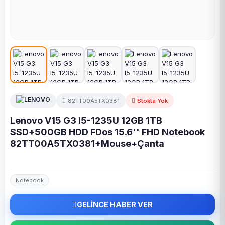
82TT00A5TX0381
Stokta Yok
Lenovo V15 G3 I5-1235U 12GB 1TB
SSD+500GB HDD FDos 15.6'' FHD Notebook
82TT00A5TX0381+Mouse+Çanta
Notebook
GELİNCE HABER VER