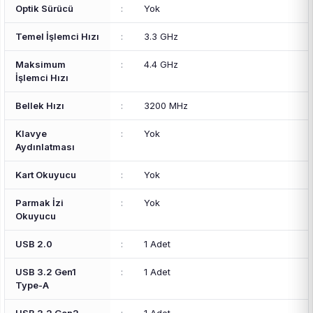
Optik Sürücü
:
Yok
Temel İşlemci Hızı
:
3.3 GHz
Maksimum
:
4.4 GHz
İşlemci Hızı
Bellek Hızı
:
3200 MHz
Klavye
:
Yok
Aydınlatması
Kart Okuyucu
:
Yok
Parmak İzi
:
Yok
Okuyucu
USB 2.0
:
1 Adet
USB 3.2 Gen1
:
1 Adet
Type-A