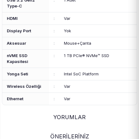
USB 3.2 Gen2
:
1 Adet
Type-C
HDMI
:
Var
Display Port
:
Yok
Aksesuar
:
Mouse+Çanta
nVME SSD
:
1 TB PCIe® NVMe™ SSD
Kapasitesi
Yonga Seti
:
Intel SoC Platform
Wireless Özelliği
:
Var
Ethernet
:
Var
YORUMLAR
ÖNERİLERİNİZ