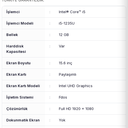
TÜRKİYE GARANTİLİDİR.
İşlemci
:
Intel® Core™ i5
İşlemci Modeli
:
i5-1235U
Bellek
:
12 GB
Harddisk
:
Var
Kapasitesi
Ekran Boyutu
:
15.6 inç
Ekran Kartı
:
Paylaşımlı
Ekran Kartı Modeli
:
Intel UHD Graphics
İşletim Sistemi
:
Fdos
Çözünürlük
:
Full HD 1920 x 1080
Dokunmatik Ekran
:
Yok