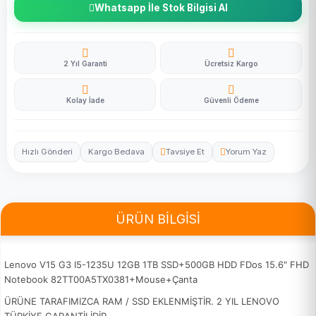
Whatsapp İle Stok Bilgisi Al
2 Yıl Garanti
Ücretsiz Kargo
Kolay İade
Güvenli Ödeme
Hızlı Gönderi
Kargo Bedava
Tavsiye Et
Yorum Yaz
ÜRÜN BİLGİSİ
Lenovo V15 G3 I5-1235U 12GB 1TB SSD+500GB HDD FDos 15.6" FHD
Notebook 82TT00A5TX0381+Mouse+Çanta
ÜRÜNE TARAFIMIZCA RAM / SSD EKLENMİŞTİR. 2 YIL LENOVO