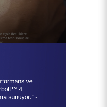
erformans ve
rbolt™ 4
ıma sunuyor.”
-