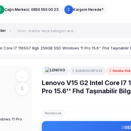
Çağrı Merkezi: 0850 550 00 23
Kargom Nerede?
el Core I7 1165G7 8gb 256GB SSD Windows 11 Pro 15.6'' Fhd Taşınabili
82KB00CBTX33
Stokta Yok
Lenovo V15 G2 Intel Core I
Pro 15.6'' Fhd Taşınabilir 
Notebook
GE