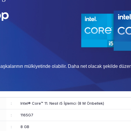
aşkalarının mülkiyetinde olabilir. Daha net olacak şekilde düzenl
:
Intel® Core™ 11. Nesil i5 İşlemci (8 M Önbellek)
:
1165G7
:
8 GB