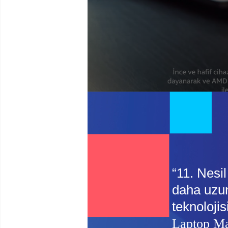
“11. Nesi
daha uzun
teknolojis
Laptop M