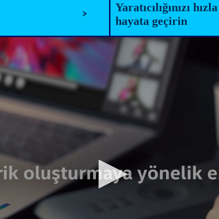
Yaratıcılığınızı hızl
Ne
hayata geçirin
ya
g
11. 
ve I