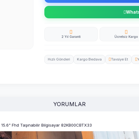
Whatsa
2 Yıl Garanti
Ücretsiz Kargo
Hızlı Gönderi
Kargo Bedava
Tavsiye Et
YORUMLAR
15.6" Fhd Taşınabilir Bilgisayar 82KB00CBTX33