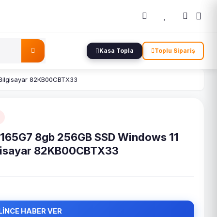
Kasa Topla
Toplu Sipariş
r Bilgisayar 82KB00CBTX33
7 1165G7 8gb 256GB SSD Windows 11
Bilgisayar 82KB00CBTX33
LİNCE HABER VER