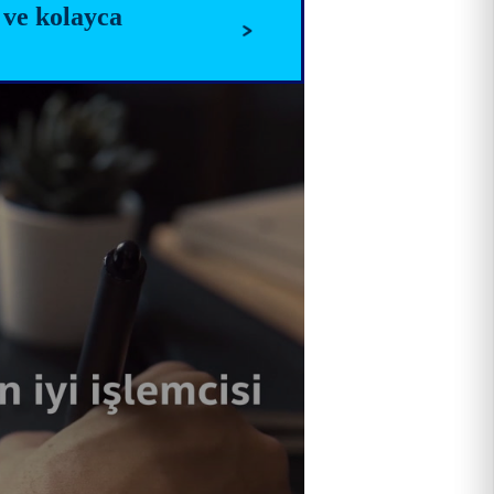
a ve kolayca
ler
pabileceğinizi
örün
Nesil Intel® Core
™
işlemci
e
ntel
®
Iris® X
grafikleri ile