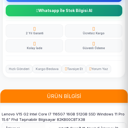
Whatsapp İle Stok Bilgisi Al
2 Yıl Garanti
Ücretsiz Kargo
Kolay İade
Güvenli Ödeme
Hızlı Gönderi
Kargo Bedava
Tavsiye Et
Yorum Yaz
ÜRÜN BİLGİSİ
Lenovo V15 G2 Intel Core I7 1165G7 16GB 512GB SSD Windows 11 Pro
15.6" Fhd Taşınabilir Bilgisayar 82KB00CBTX38