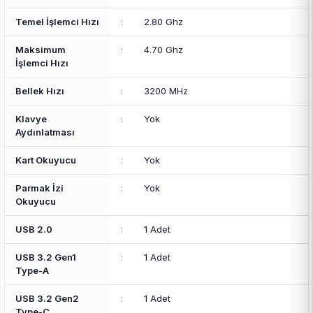
Temel İşlemci Hızı
:
2.80 Ghz
Maksimum
:
4.70 Ghz
İşlemci Hızı
Bellek Hızı
:
3200 MHz
Klavye
:
Yok
Aydınlatması
Kart Okuyucu
:
Yok
Parmak İzi
:
Yok
Okuyucu
USB 2.0
:
1 Adet
USB 3.2 Gen1
:
1 Adet
Type-A
USB 3.2 Gen2
:
1 Adet
Type-C