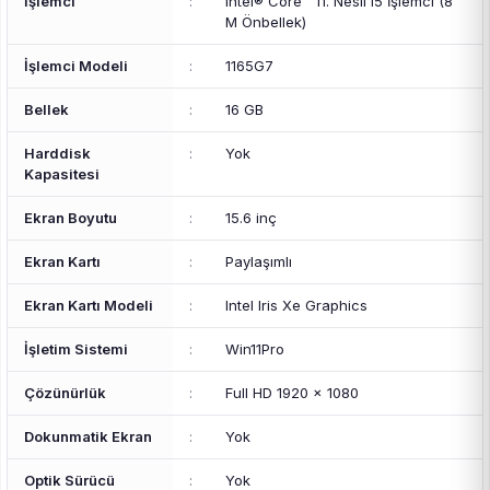
İşlemci
:
Intel® Core™ 11. Nesil i5 İşlemci (8
M Önbellek)
İşlemci Modeli
:
1165G7
Bellek
:
16 GB
Harddisk
:
Yok
Kapasitesi
Ekran Boyutu
:
15.6 inç
Ekran Kartı
:
Paylaşımlı
Ekran Kartı Modeli
:
Intel Iris Xe Graphics
İşletim Sistemi
:
Win11Pro
Çözünürlük
:
Full HD 1920 x 1080
Dokunmatik Ekran
:
Yok
Optik Sürücü
:
Yok