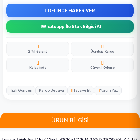
GELİNCE HABER VER
Whatsapp İle Stok Bilgisi Al
2 Yıl Garanti
Ücretsiz Kargo
Kolay İade
Güvenli Ödeme
Hızlı Gönderi
Kargo Bedava
Tavsiye Et
Yorum Yaz
ÜRÜN BİLGİSİ
Lenovo ThinkPad L15 i7-1255U 40GB 512GB M.2 SSD 21C30074TX ATL9