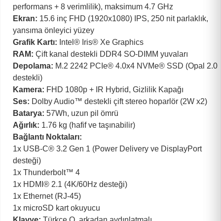
performans + 8 verimlilik), maksimum 4.7 GHz
Ekran:
15.6 inç FHD (1920x1080) IPS, 250 nit parlaklık,
yansıma önleyici yüzey
Grafik Kartı:
Intel® Iris® Xe Graphics
RAM:
Çift kanal destekli DDR4 SO-DIMM yuvaları
Depolama:
M.2 2242 PCIe® 4.0x4 NVMe® SSD (Opal 2.0
destekli)
Kamera:
FHD 1080p + IR Hybrid, Gizlilik Kapağı
Ses:
Dolby Audio™ destekli çift stereo hoparlör (2W x2)
Batarya:
57Wh, uzun pil ömrü
Ağırlık:
1.76 kg (hafif ve taşınabilir)
Bağlantı Noktaları:
1x USB-C® 3.2 Gen 1 (Power Delivery ve DisplayPort
desteği)
1x Thunderbolt™ 4
1x HDMI® 2.1 (4K/60Hz desteği)
1x Ethernet (RJ-45)
1x microSD kart okuyucu
Klavye:
Türkçe Q, arkadan aydınlatmalı