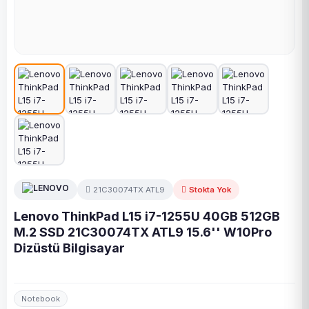
21C30074TX ATL9
Stokta Yok
Lenovo ThinkPad L15 i7-1255U 40GB 512GB
M.2 SSD 21C30074TX ATL9 15.6'' W10Pro
Dizüstü Bilgisayar
Notebook