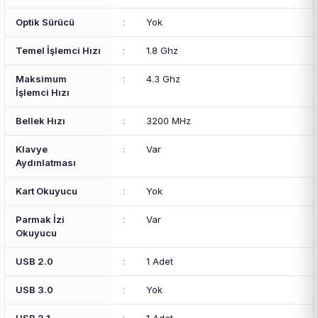
Optik Sürücü
:
Yok
Temel İşlemci Hızı
:
1.8 Ghz
Maksimum
:
4.3 Ghz
İşlemci Hızı
Bellek Hızı
:
3200 MHz
Klavye
:
Var
Aydınlatması
Kart Okuyucu
:
Yok
Parmak İzi
:
Var
Okuyucu
USB 2.0
:
1 Adet
USB 3.0
:
Yok