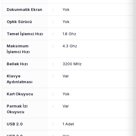
Dokunmatik Ekran
:
Yok
Optik Sürücü
:
Yok
Temel İşlemci Hızı
:
1.8 Ghz
Maksimum
:
4.3 Ghz
İşlemci Hızı
Bellek Hızı
:
3200 MHz
Klavye
:
Var
Aydınlatması
Kart Okuyucu
:
Yok
Parmak İzi
:
Var
Okuyucu
USB 2.0
:
1 Adet