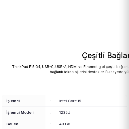
Çeşitli Bağla
ThinkPad E15 G4, USB-C, USB-A, HDMI ve Ethernet gibi çeşitli bağlantı 
bağlantı teknolojilerini destekler. Bu sayede yü
İşlemci
:
Intel Core i5
İşlemci Modeli
:
1235U
Bellek
:
40 GB