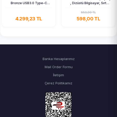
Bronze USB3.0 Type-C
, Dizüstü Bilgisayar, Sırt
4×12CM Fan Temperli Cam
Çantası
Siyah ATX Kasa
853,00 TL
4.299,23 TL
598,00 TL
Banka Hesaplarımız
Mail Order Formu
İletişim
Çerez Politikamız