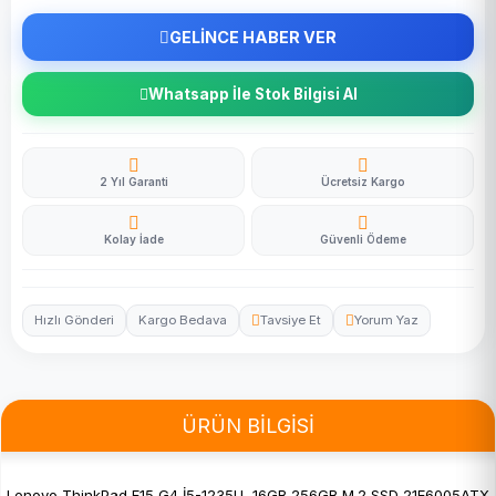
GELİNCE HABER VER
Whatsapp İle Stok Bilgisi Al
2 Yıl Garanti
Ücretsiz Kargo
Kolay İade
Güvenli Ödeme
Hızlı Gönderi
Kargo Bedava
Tavsiye Et
Yorum Yaz
ÜRÜN BİLGİSİ
Lenovo ThinkPad E15 G4 İ5-1235U 16GB 256GB M.2 SSD 21E6005ATX