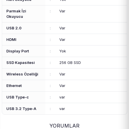
Parmak İzi
:
Var
Okuyucu
USB 2.0
:
Var
HDMI
:
Var
Display Port
:
Yok
SSD Kapasitesi
:
256 GB SSD
Wireless Özelliği
:
Var
Ethernet
:
Var
USB Type-c
:
var
USB 3.2 Type-A
:
var
YORUMLAR