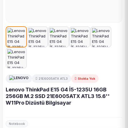
21E6005ATX ATL3
Stokta Yok
Lenovo ThinkPad E15 G4 İ5-1235U 16GB
256GB M.2 SSD 21E6005ATX ATL3 15.6''
W11Pro Dizüstü Bilgisayar
Notebook