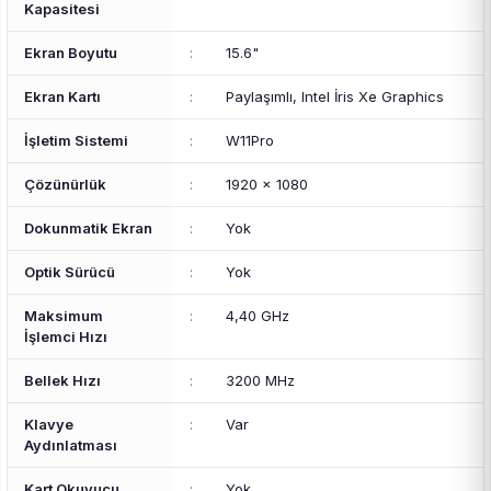
Kapasitesi
Ekran Boyutu
:
15.6"
Ekran Kartı
:
Paylaşımlı, Intel İris Xe Graphics
İşletim Sistemi
:
W11Pro
Çözünürlük
:
1920 x 1080
Dokunmatik Ekran
:
Yok
Optik Sürücü
:
Yok
Maksimum
:
4,40 GHz
İşlemci Hızı
Bellek Hızı
:
3200 MHz
Klavye
:
Var
Aydınlatması
Kart Okuyucu
:
Yok