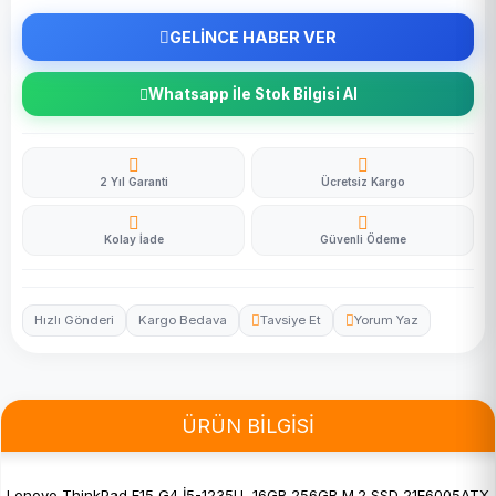
GELİNCE HABER VER
Whatsapp İle Stok Bilgisi Al
2 Yıl Garanti
Ücretsiz Kargo
Kolay İade
Güvenli Ödeme
Hızlı Gönderi
Kargo Bedava
Tavsiye Et
Yorum Yaz
ÜRÜN BİLGİSİ
Lenovo ThinkPad E15 G4 İ5-1235U 16GB 256GB M.2 SSD 21E6005ATX