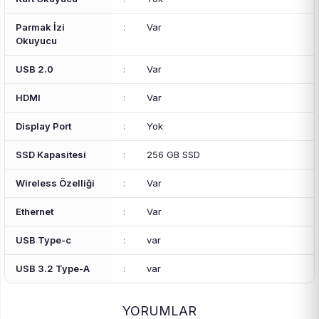
Parmak İzi
:
Var
Okuyucu
USB 2.0
:
Var
HDMI
:
Var
Display Port
:
Yok
SSD Kapasitesi
:
256 GB SSD
Wireless Özelliği
:
Var
Ethernet
:
Var
USB Type-c
:
var
USB 3.2 Type-A
:
var
YORUMLAR