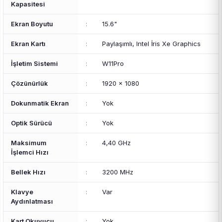
Kapasitesi
Ekran Boyutu
:
15.6"
Ekran Kartı
:
Paylaşımlı, Intel İris Xe Graphics
İşletim Sistemi
:
W11Pro
Çözünürlük
:
1920 x 1080
Dokunmatik Ekran
:
Yok
Optik Sürücü
:
Yok
Maksimum
:
4,40 GHz
İşlemci Hızı
Bellek Hızı
:
3200 MHz
Klavye
:
Var
Aydınlatması
Kart Okuyucu
:
Yok