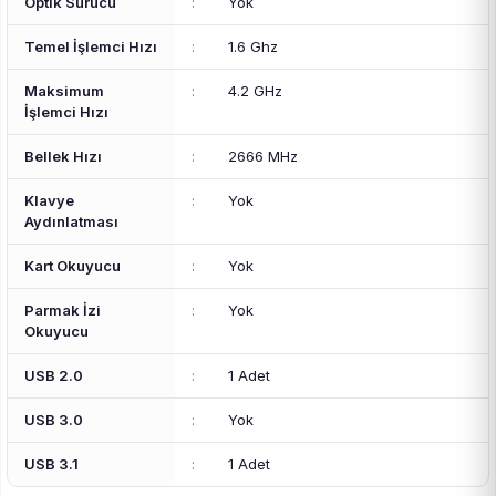
Optik Sürücü
:
Yok
Temel İşlemci Hızı
:
1.6 Ghz
Maksimum
:
4.2 GHz
İşlemci Hızı
Bellek Hızı
:
2666 MHz
Klavye
:
Yok
Aydınlatması
Kart Okuyucu
:
Yok
Parmak İzi
:
Yok
Okuyucu
USB 2.0
:
1 Adet
USB 3.0
:
Yok
USB 3.1
:
1 Adet