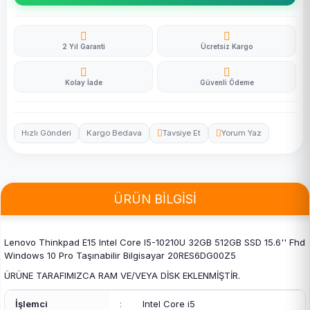
2 Yıl Garanti
Ücretsiz Kargo
Kolay İade
Güvenli Ödeme
Hızlı Gönderi
Kargo Bedava
Tavsiye Et
Yorum Yaz
ÜRÜN BİLGİSİ
Lenovo Thinkpad E15 Intel Core I5-10210U 32GB 512GB SSD 15.6'' Fhd
Windows 10 Pro Taşınabilir Bilgisayar 20RES6DG00Z5
ÜRÜNE TARAFIMIZCA RAM VE/VEYA DİSK EKLENMİŞTİR.
İşlemci
:
Intel Core i5