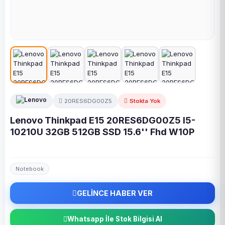
20RES6DG00Z5
Stokta Yok
Lenovo Thinkpad E15 20RES6DG00Z5 I5-
10210U 32GB 512GB SSD 15.6'' Fhd W10P
Notebook
GELİNCE HABER VER
Whatsapp İle Stok Bilgisi Al