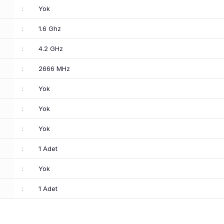
:
Yok
:
1.6 Ghz
:
4.2 GHz
:
2666 MHz
:
Yok
:
Yok
:
Yok
:
1 Adet
:
Yok
:
1 Adet