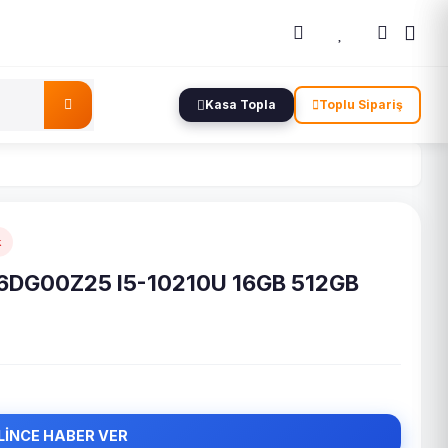
Kasa Topla
Toplu Sipariş
k
S6DG00Z25 I5-10210U 16GB 512GB
LİNCE HABER VER