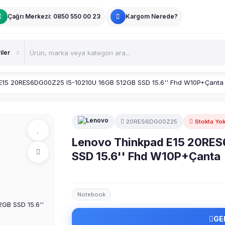
Çağrı Merkezi: 0850 550 00 23
Kargom Nerede?
E15 20RES6DG00Z25 I5-10210U 16GB 512GB SSD 15.6'' Fhd W10P+Çanta
20RES6DG00Z25
Stokta Yo
Lenovo Thinkpad E15 20RE
SSD 15.6'' Fhd W10P+Çanta
Notebook
GE