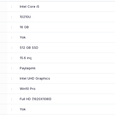
:
Intel Core i5
:
10210U
:
16 GB
:
Yok
:
512 GB SSD
:
15.6 inç
:
Paylaşımlı
:
Intel UHD Graphics
:
Win10 Pro
:
Full HD (1920X1080)
:
Yok