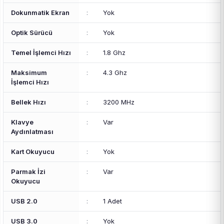
Dokunmatik Ekran
:
Yok
Optik Sürücü
:
Yok
Temel İşlemci Hızı
:
1.8 Ghz
Maksimum
:
4.3 Ghz
İşlemci Hızı
Bellek Hızı
:
3200 MHz
Klavye
:
Var
Aydınlatması
Kart Okuyucu
:
Yok
Parmak İzi
:
Var
Okuyucu
USB 2.0
:
1 Adet
USB 3.0
:
Yok