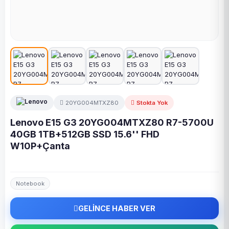
20YG004MTXZ80
Stokta Yok
Lenovo E15 G3 20YG004MTXZ80 R7-5700U
40GB 1TB+512GB SSD 15.6'' FHD
W10P+Çanta
Notebook
GELİNCE HABER VER