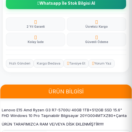
Whatsapp İle Stok Bilgisi Al
2 Yıl Garanti
Ücretsiz Kargo
Kolay İade
Güvenli Ödeme
Hızlı Gönderi
Kargo Bedava
Tavsiye Et
Yorum Yaz
ÜRÜN BİLGİSİ
Lenovo E15 Amd Ryzen G3 R7-5700U 40GB 1TB+512GB SSD 15.6"
FHD Windows 10 Pro Taşınabilir Bilgisayar 20YG004MTXZ80+Çanta
ÜRÜN TARAFIMIZCA RAM VE/VEYA DİSK EKLENMİŞTİR!!!!!