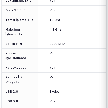
Dokunmatik Ekran
:
Yok
Optik Sürücü
:
Yok
Temel İşlemci Hızı
:
1.8 Ghz
Maksimum
:
4.3 Ghz
İşlemci Hızı
Bellek Hızı
:
3200 MHz
Klavye
:
Var
Aydınlatması
Kart Okuyucu
:
Yok
Parmak İzi
:
Var
Okuyucu
USB 2.0
:
1 Adet
USB 3.0
:
Yok