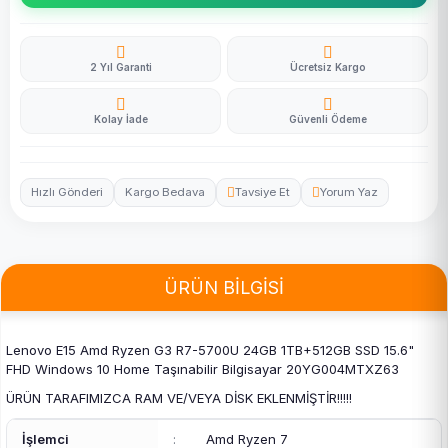
2 Yıl Garanti
Ücretsiz Kargo
Kolay İade
Güvenli Ödeme
Hızlı Gönderi
Kargo Bedava
Tavsiye Et
Yorum Yaz
ÜRÜN BİLGİSİ
Lenovo E15 Amd Ryzen G3 R7-5700U 24GB 1TB+512GB SSD 15.6"
FHD Windows 10 Home Taşınabilir Bilgisayar 20YG004MTXZ63
ÜRÜN TARAFIMIZCA RAM VE/VEYA DİSK EKLENMİŞTİR!!!!!
İşlemci
:
Amd Ryzen 7