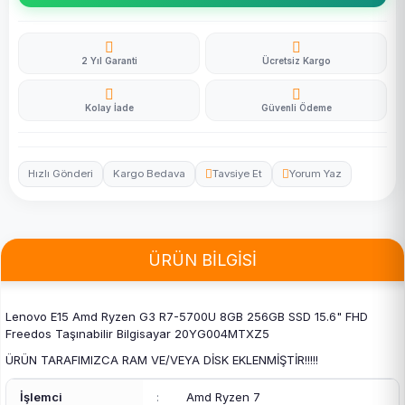
2 Yıl Garanti
Ücretsiz Kargo
Kolay İade
Güvenli Ödeme
Hızlı Gönderi
Kargo Bedava
Tavsiye Et
Yorum Yaz
ÜRÜN BİLGİSİ
Lenovo E15 Amd Ryzen G3 R7-5700U 8GB 256GB SSD 15.6" FHD
Freedos Taşınabilir Bilgisayar 20YG004MTXZ5
ÜRÜN TARAFIMIZCA RAM VE/VEYA DİSK EKLENMİŞTİR!!!!!
İşlemci
:
Amd Ryzen 7