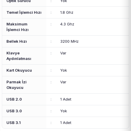
Optik Sürücü
:
Yok
Temel İşlemci Hızı
:
1.8 Ghz
Maksimum
:
4.3 Ghz
İşlemci Hızı
Bellek Hızı
:
3200 MHz
Klavye
:
Var
Aydınlatması
Kart Okuyucu
:
Yok
Parmak İzi
:
Var
Okuyucu
USB 2.0
:
1 Adet
USB 3.0
:
Yok
USB 3.1
:
1 Adet