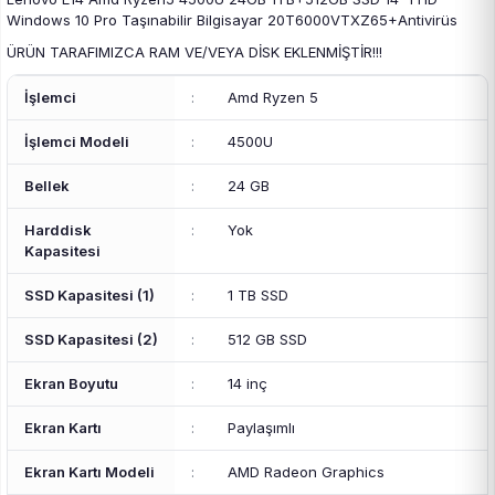
Windows 10 Pro Taşınabilir Bilgisayar 20T6000VTXZ65+Antivirüs
ÜRÜN TARAFIMIZCA RAM VE/VEYA DİSK EKLENMİŞTİR!!!
İşlemci
:
Amd Ryzen 5
İşlemci Modeli
:
4500U
Bellek
:
24 GB
Harddisk
:
Yok
Kapasitesi
SSD Kapasitesi (1)
:
1 TB SSD
SSD Kapasitesi (2)
:
512 GB SSD
Ekran Boyutu
:
14 inç
Ekran Kartı
:
Paylaşımlı
Ekran Kartı Modeli
:
AMD Radeon Graphics