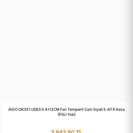
AIGO DK351 USB3.0 4×12CM Fan Temperli Cam Siyah E-ATX Kasa
(PSU Yok)
3.942,50 TL