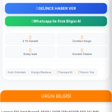
GELİNCE HABER VER
Whatsapp İle Stok Bilgisi Al
2 Yıl Garanti
Ücretsiz Kargo
Kolay İade
Güvenli Ödeme
Hızlı Gönderi
Kargo Bedava
Tavsiye Et
Yorum Yaz
ÜRÜN BİLGİSİ
Lenovo E14 Amd Ryzen5 4500U 24GB 1TB+512GB SSD 14" FHD