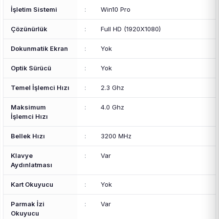
İşletim Sistemi
:
Win10 Pro
Çözünürlük
:
Full HD (1920X1080)
Dokunmatik Ekran
:
Yok
Optik Sürücü
:
Yok
Temel İşlemci Hızı
:
2.3 Ghz
Maksimum
:
4.0 Ghz
İşlemci Hızı
Bellek Hızı
:
3200 MHz
Klavye
:
Var
Aydınlatması
Kart Okuyucu
:
Yok
Parmak İzi
:
Var
Okuyucu