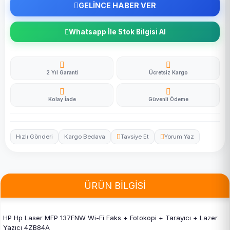
GELİNCE HABER VER
Whatsapp İle Stok Bilgisi Al
2 Yıl Garanti
Ücretsiz Kargo
Kolay İade
Güvenli Ödeme
Hızlı Gönderi
Kargo Bedava
Tavsiye Et
Yorum Yaz
ÜRÜN BİLGİSİ
HP Hp Laser MFP 137FNW Wi-Fi Faks + Fotokopi + Tarayıcı + Lazer
Yazıcı 4ZB84A