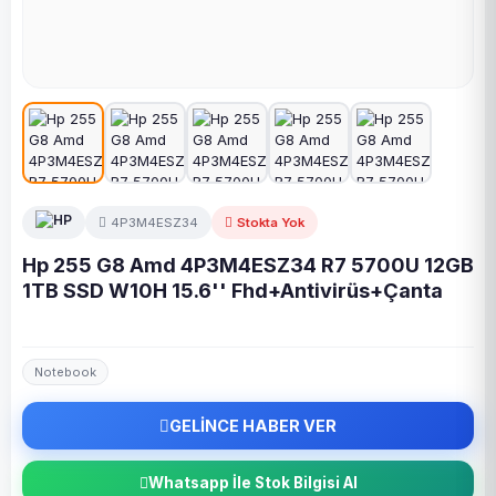
4P3M4ESZ34
Stokta Yok
Hp 255 G8 Amd 4P3M4ESZ34 R7 5700U 12GB
1TB SSD W10H 15.6'' Fhd+Antivirüs+Çanta
Notebook
GELİNCE HABER VER
Whatsapp İle Stok Bilgisi Al