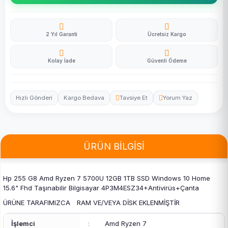
2 Yıl Garanti
Ücretsiz Kargo
Kolay İade
Güvenli Ödeme
Hızlı Gönderi
Kargo Bedava
Tavsiye Et
Yorum Yaz
ÜRÜN BİLGİSİ
Hp 255 G8 Amd Ryzen 7 5700U 12GB 1TB SSD Windows 10 Home
15.6" Fhd Taşınabilir Bilgisayar 4P3M4ESZ34+Antivirüs+Çanta
ÜRÜNE TARAFIMIZCA RAM VE/VEYA DİSK EKLENMİŞTİR
İşlemci
:
Amd Ryzen 7