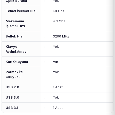
Optik Sürücü
:
Yok
Temel İşlemci Hızı
:
1.8 Ghz
Maksimum
:
4.3 Ghz
İşlemci Hızı
Bellek Hızı
:
3200 MHz
Klavye
:
Yok
Aydınlatması
Kart Okuyucu
:
Var
Parmak İzi
:
Yok
Okuyucu
USB 2.0
:
1 Adet
USB 3.0
:
Yok
USB 3.1
:
1 Adet