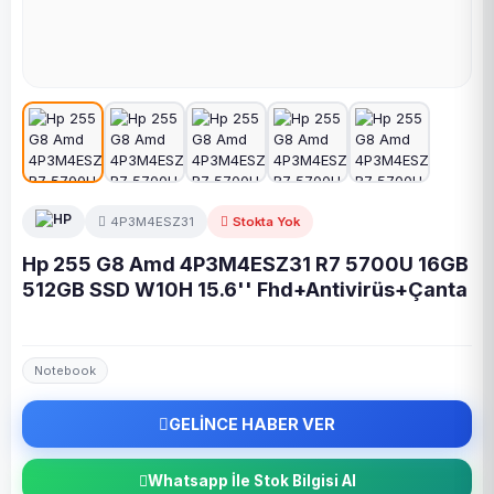
4P3M4ESZ31
Stokta Yok
Hp 255 G8 Amd 4P3M4ESZ31 R7 5700U 16GB
512GB SSD W10H 15.6'' Fhd+Antivirüs+Çanta
Notebook
GELİNCE HABER VER
Whatsapp İle Stok Bilgisi Al