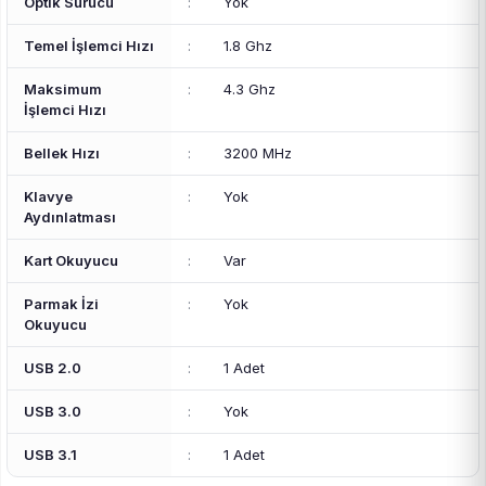
Optik Sürücü
:
Yok
Temel İşlemci Hızı
:
1.8 Ghz
Maksimum
:
4.3 Ghz
İşlemci Hızı
Bellek Hızı
:
3200 MHz
Klavye
:
Yok
Aydınlatması
Kart Okuyucu
:
Var
Parmak İzi
:
Yok
Okuyucu
USB 2.0
:
1 Adet
USB 3.0
:
Yok
USB 3.1
:
1 Adet