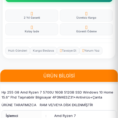
2 Yıl Garanti
Ücretsiz Kargo
Kolay İade
Güvenli Ödeme
Hızlı Gönderi
Kargo Bedava
Tavsiye Et
Yorum Yaz
ÜRÜN BİLGİSİ
Hp 255 G8 Amd Ryzen 7 5700U 16GB 512GB SSD Windows 10 Home
15.6" Fhd Taşınabilir Bilgisayar 4P3M4ESZ31+Antivirüs+Çanta
ÜRÜNE TARAFIMIZCA RAM VE/VEYA DİSK EKLENMİŞTİR
İşlemci
:
Amd Ryzen 7