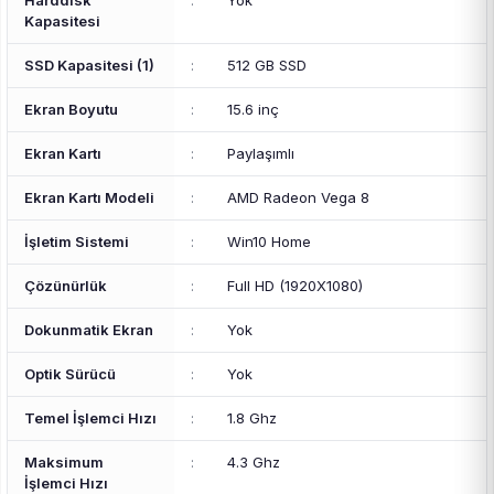
Harddisk
:
Yok
Kapasitesi
SSD Kapasitesi (1)
:
512 GB SSD
Ekran Boyutu
:
15.6 inç
Ekran Kartı
:
Paylaşımlı
Ekran Kartı Modeli
:
AMD Radeon Vega 8
İşletim Sistemi
:
Win10 Home
Çözünürlük
:
Full HD (1920X1080)
Dokunmatik Ekran
:
Yok
Optik Sürücü
:
Yok
Temel İşlemci Hızı
:
1.8 Ghz
Maksimum
:
4.3 Ghz
İşlemci Hızı