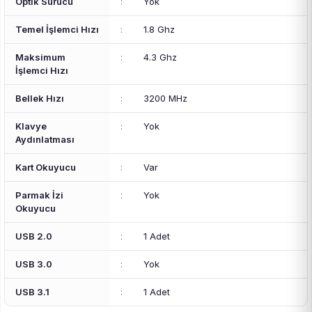
Optik Sürücü
:
Yok
Temel İşlemci Hızı
:
1.8 Ghz
Maksimum
:
4.3 Ghz
İşlemci Hızı
Bellek Hızı
:
3200 MHz
Klavye
:
Yok
Aydınlatması
Kart Okuyucu
:
Var
Parmak İzi
:
Yok
Okuyucu
USB 2.0
:
1 Adet
USB 3.0
:
Yok
USB 3.1
:
1 Adet