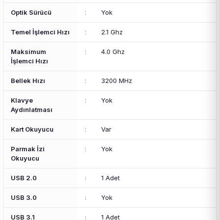
Optik Sürücü
:
Yok
Temel İşlemci Hızı
:
2.1 Ghz
Maksimum
:
4.0 Ghz
İşlemci Hızı
Bellek Hızı
:
3200 MHz
Klavye
:
Yok
Aydınlatması
Kart Okuyucu
:
Var
Parmak İzi
:
Yok
Okuyucu
USB 2.0
:
1 Adet
USB 3.0
:
Yok
USB 3.1
:
1 Adet