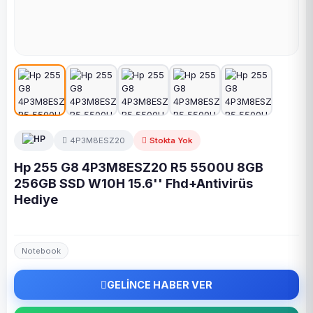
4P3M8ESZ20
Stokta Yok
Hp 255 G8 4P3M8ESZ20 R5 5500U 8GB
256GB SSD W10H 15.6'' Fhd+Antivirüs
Hediye
Notebook
GELİNCE HABER VER