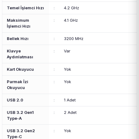
Temel İşlemci Hızı
:
4.2 GHz
Maksimum
:
4.1 GHz
İşlemci Hızı
Bellek Hızı
:
3200 MHz
Klavye
:
Var
Aydınlatması
Kart Okuyucu
:
Yok
Parmak İzi
:
Yok
Okuyucu
USB 2.0
:
1 Adet
USB 3.2 Gen1
:
2 Adet
Type-A
USB 3.2 Gen2
:
Yok
Type-C