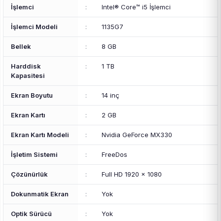
İşlemci
:
Intel® Core™ i5 İşlemci
İşlemci Modeli
:
1135G7
Bellek
:
8 GB
Harddisk
:
1 TB
Kapasitesi
Ekran Boyutu
:
14 inç
Ekran Kartı
:
2 GB
Ekran Kartı Modeli
:
Nvidia GeForce MX330
İşletim Sistemi
:
FreeDos
Çözünürlük
:
Full HD 1920 x 1080
Dokunmatik Ekran
:
Yok
Optik Sürücü
:
Yok