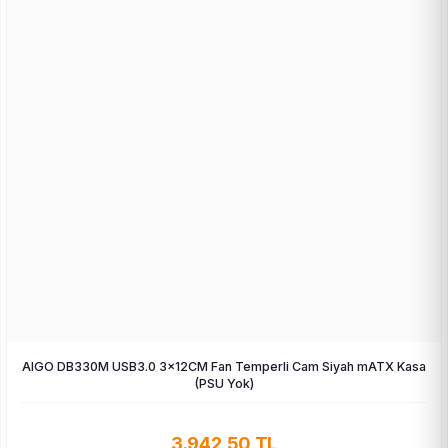
AIGO DB330M USB3.0 3×12CM Fan Temperli Cam Siyah mATX Kasa
(PSU Yok)
3.942,50 TL