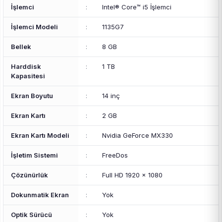
İşlemci
:
Intel® Core™ i5 İşlemci
İşlemci Modeli
:
1135G7
Bellek
:
8 GB
Harddisk
:
1 TB
Kapasitesi
Ekran Boyutu
:
14 inç
Ekran Kartı
:
2 GB
Ekran Kartı Modeli
:
Nvidia GeForce MX330
İşletim Sistemi
:
FreeDos
Çözünürlük
:
Full HD 1920 x 1080
Dokunmatik Ekran
:
Yok
Optik Sürücü
:
Yok