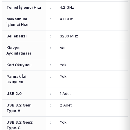
Temel İşlemci Hızı
:
4.2 GHz
Maksimum
:
4.1 GHz
İşlemci Hızı
Bellek Hızı
:
3200 MHz
Klavye
:
Var
Aydınlatması
Kart Okuyucu
:
Yok
Parmak İzi
:
Yok
Okuyucu
USB 2.0
:
1 Adet
USB 3.2 Gen1
:
2 Adet
Type-A
USB 3.2 Gen2
:
Yok
Type-C