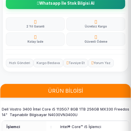
Whatsapp İle Stok Bilgisi Al
2 Yıl Garanti
Ücretsiz Kargo
Kolay İade
Güvenli Ödeme
Hızlı Gönderi
Kargo Bedava
Tavsiye Et
Yorum Yaz
ÜRÜN BİLGİSİ
Dell Vostro 3400 İntel Core i5 1135G7 8GB 1TB 256GB MX330 Freedos
14" Taşınabilir Bilgisayar N4030VN3400U
İşlemci
:
Intel® Core™ i5 İşlemci