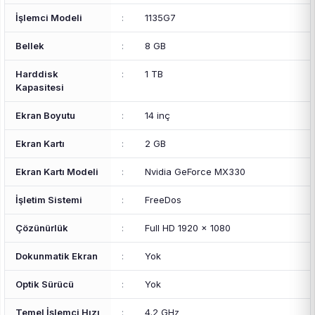
İşlemci Modeli
:
1135G7
Bellek
:
8 GB
Harddisk
:
1 TB
Kapasitesi
Ekran Boyutu
:
14 inç
Ekran Kartı
:
2 GB
Ekran Kartı Modeli
:
Nvidia GeForce MX330
İşletim Sistemi
:
FreeDos
Çözünürlük
:
Full HD 1920 x 1080
Dokunmatik Ekran
:
Yok
Optik Sürücü
:
Yok
Temel İşlemci Hızı
:
4.2 GHz