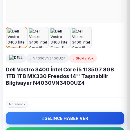
N4030VN3400UZ4
Stokta Yok
Dell Vostro 3400 İntel Core i5 1135G7 8GB
1TB 1TB MX330 Freedos 14'' Taşınabilir
Bilgisayar N4030VN3400UZ4
Notebook
GELİNCE HABER VER