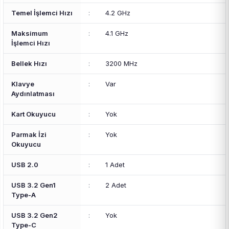
Temel İşlemci Hızı
:
4.2 GHz
Maksimum
:
4.1 GHz
İşlemci Hızı
Bellek Hızı
:
3200 MHz
Klavye
:
Var
Aydınlatması
Kart Okuyucu
:
Yok
Parmak İzi
:
Yok
Okuyucu
USB 2.0
:
1 Adet
USB 3.2 Gen1
:
2 Adet
Type-A
USB 3.2 Gen2
:
Yok
Type-C