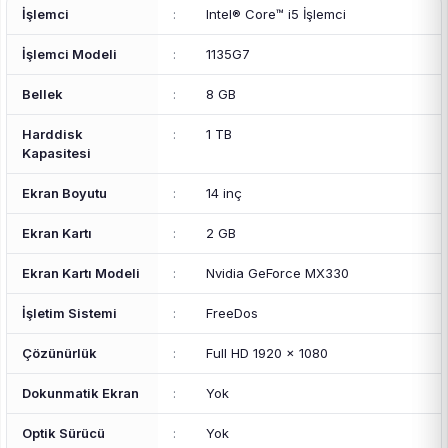
İşlemci
:
Intel® Core™ i5 İşlemci
İşlemci Modeli
:
1135G7
Bellek
:
8 GB
Harddisk
:
1 TB
Kapasitesi
Ekran Boyutu
:
14 inç
Ekran Kartı
:
2 GB
Ekran Kartı Modeli
:
Nvidia GeForce MX330
İşletim Sistemi
:
FreeDos
Çözünürlük
:
Full HD 1920 x 1080
Dokunmatik Ekran
:
Yok
Optik Sürücü
:
Yok