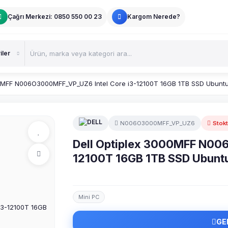
Çağrı Merkezi: 0850 550 00 23
Kargom Nerede?
00MFF N006O3000MFF_VP_UZ6 Intel Core i3-12100T 16GB 1TB SSD Ubuntu
N006O3000MFF_VP_UZ6
Stok
Dell Optiplex 3000MFF N00
12100T 16GB 1TB SSD Ubuntu
Mini PC
GE