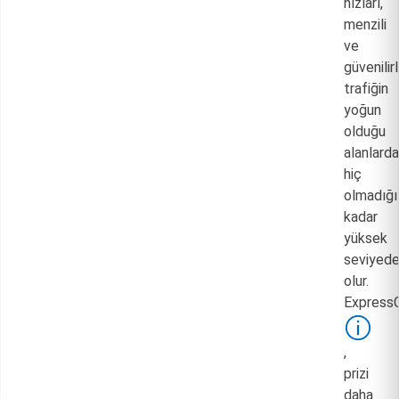
hızları,
menzili
ve
güvenilirl
trafiğin
yoğun
olduğu
alanlarda
hiç
olmadığı
kadar
yüksek
seviyed
olur.
Express
,
prizi
daha