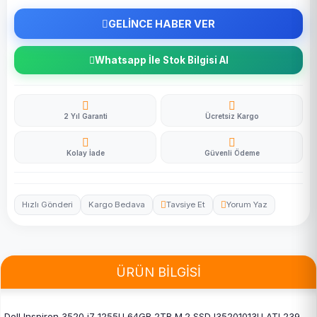
GELİNCE HABER VER
Whatsapp İle Stok Bilgisi Al
2 Yıl Garanti
Ücretsiz Kargo
Kolay İade
Güvenli Ödeme
Hızlı Gönderi
Kargo Bedava
Tavsiye Et
Yorum Yaz
ÜRÜN BİLGİSİ
Dell Inspiron 3520 i7 1255U 64GB 2TB M.2 SSD I35201013U ATL239