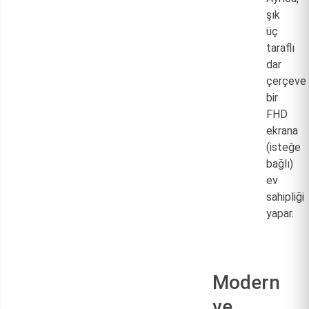
şık
üç
taraflı
dar
çerçeve
bir
FHD
ekrana
(isteğe
bağlı)
ev
sahipliği
yapar.
Modern
ve