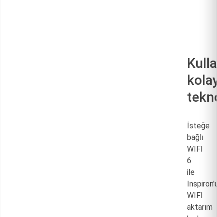
Kull
kola
tekno
İsteğe
bağlı
WIFI
6
ile
Inspiron
WIFI
aktarım