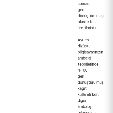
sonrası
geri
dönüştürülmüş
plastikten
üretilmiştir.
Ayrıca,
dizüstü
bilgisayarınızın
ambalaj
tepsilerinde
%100
geri
dönüştürülmüş
kağıt
kullanılırken,
diğer
ambalaj
bileşenleri