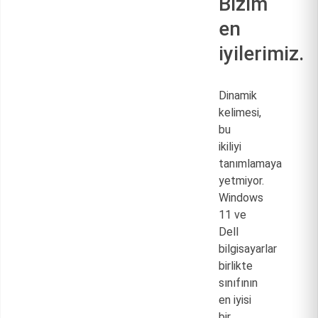
Bizim
en
iyilerimiz.
Dinamik
kelimesi,
bu
ikiliyi
tanımlamaya
yetmiyor.
Windows
11 ve
Dell
bilgisayarlar
birlikte
sınıfının
en iyisi
bir