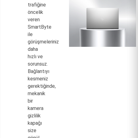
trafiğine
öncelik
veren
SmartByte
ile
görüşmeleriniz
daha
hızlı ve
sorunsuz.
Bağlantıyı
kesmeniz
gerektiğinde,
mekanik
bir
kamera
gizlilik
kapağı
size
gönül