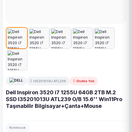
I35201013U ATL239
Stokta Yok
Dell Inspiron 3520 i7 1255U 64GB 2TB M.2
SSD I35201013U ATL239 O/B 15.6'' Win11Pro
Taşınabilir Bilgisayar+Çanta+Mouse
Notebook