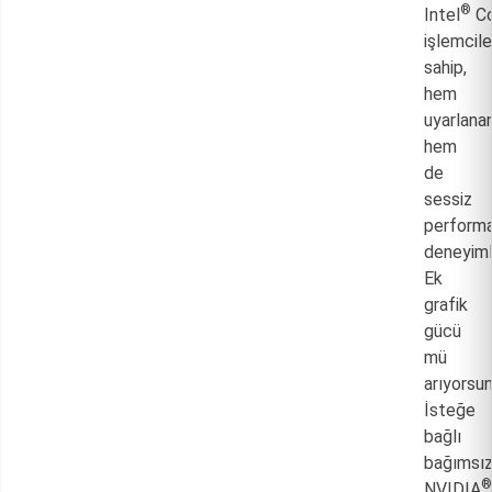
®
Intel
C
işlemcil
sahip,
hem
uyarlana
hem
de
sessiz
performa
deneyiml
Ek
grafik
gücü
mü
arıyorsu
İsteğe
bağlı
bağımsı
®
NVIDIA