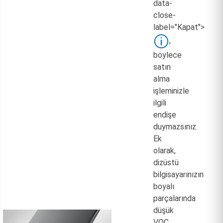
data-
close-
label="Kapat">
,
böylece
satın
alma
işleminizle
ilgili
endişe
duymazsınız.
Ek
olarak,
dizüstü
bilgisayarınızın
boyalı
parçalarında
düşük
VOC