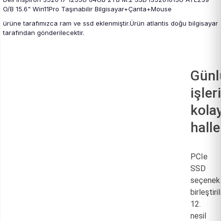
O/B 15.6" Win11Pro Taşınabilir Bilgisayar+Çanta+Mouse
ürüne tarafımızca ram ve ssd eklenmiştir.Ürün atlantis doğu bilgisayar
tarafından gönderilecektir.
Günl
işleri
kolay
halle
PCIe
SSD
seçenekl
birleştiri
12.
nesil