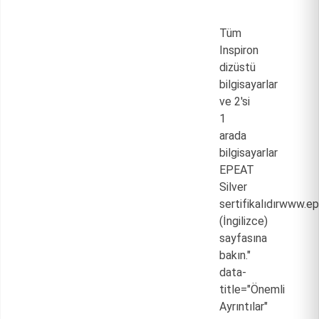
Tüm
Inspiron
dizüstü
bilgisayarlar
ve 2'si
1
arada
bilgisayarlar
EPEAT
Silver
sertifikalıdır
www.ep
(İngilizce)
sayfasına
bakın."
data-
title="Önemli
Ayrıntılar"