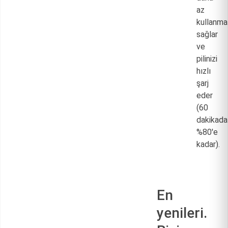
az
kullanma
sağlar
ve
pilinizi
hızlı
şarj
eder
(60
dakikada
%80'e
kadar).
En
yenileri.