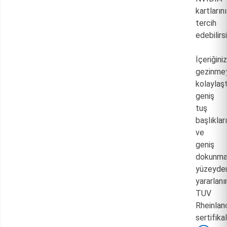
kartlarını
tercih
edebilirsi
İçeriğini
gezinme
kolaylaşt
geniş
tuş
başlıklar
ve
geniş
dokunma
yüzeyde
yararlanı
TUV
Rheinlan
sertifikal