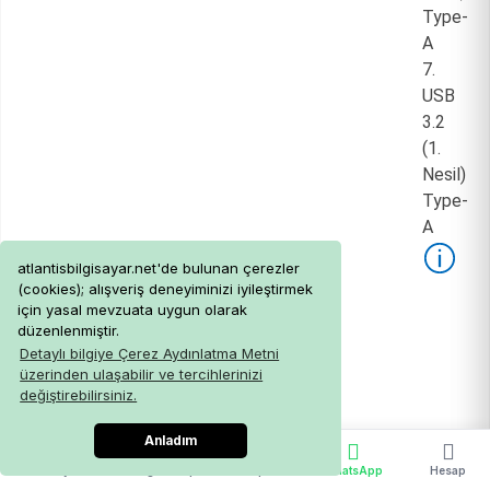
Type-
A
7.
USB
3.2
(1.
Nesil)
Type-
A
atlantisbilgisayar.net'de bulunan çerezler
(cookies); alışveriş deneyiminizi iyileştirmek
için yasal mevzuata uygun olarak
düzenlenmiştir.
Detaylı bilgiye Çerez Aydınlatma Metni
üzerinden ulaşabilir ve tercihlerinizi
değiştirebilirsiniz.
Anladım
Ana Sayfa
Kargo Takip
Sepet
WhatsApp
Hesap