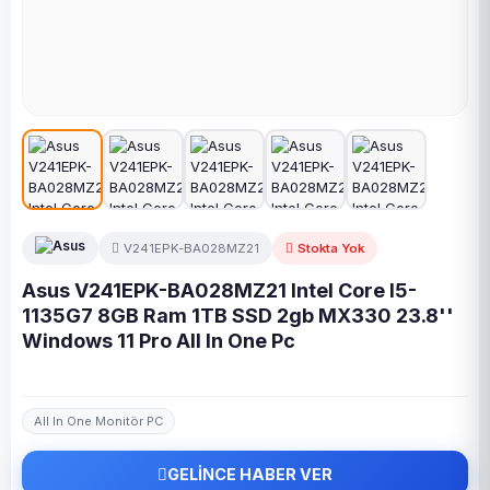
V241EPK-BA028MZ21
Stokta Yok
Asus V241EPK-BA028MZ21 Intel Core I5-
1135G7 8GB Ram 1TB SSD 2gb MX330 23.8''
Windows 11 Pro All In One Pc
All In One Monitör PC
GELİNCE HABER VER