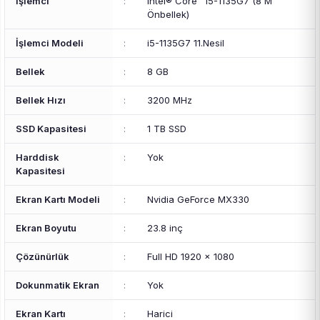
İşlemci
:
Intel® Core™ i5-1135G7 (8 M
Önbellek)
İşlemci Modeli
:
i5-1135G7 11.Nesil
Bellek
:
8 GB
Bellek Hızı
:
3200 MHz
SSD Kapasitesi
:
1 TB SSD
Harddisk
:
Yok
Kapasitesi
Ekran Kartı Modeli
:
Nvidia GeForce MX330
Ekran Boyutu
:
23.8 inç
Çözünürlük
:
Full HD 1920 x 1080
Dokunmatik Ekran
:
Yok
Ekran Kartı
:
Harici