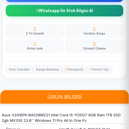
Whatsapp İle Stok Bilgisi Al
2 Yıl Garanti
Ücretsiz Kargo
Kolay İade
Güvenli Ödeme
Hızlı Gönderi
Kargo Bedava
Tavsiye Et
Yorum Yaz
ÜRÜN BİLGİSİ
Asus V241EPK-BA028MZ21 Intel Core I5-1135G7 8GB Ram 1TB SSD
2gb MX330 23.8'' Windows 11 Pro All In One Pc