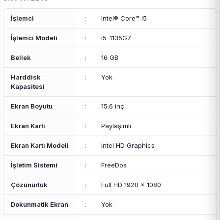
İşlemci
:
Intel® Core™ i5
İşlemci Modeli
:
i5-1135G7
Bellek
:
16 GB
Harddisk
:
Yok
Kapasitesi
Ekran Boyutu
:
15.6 inç
Ekran Kartı
:
Paylaşımlı
Ekran Kartı Modeli
:
Intel HD Graphics
İşletim Sistemi
:
FreeDos
Çözünürlük
:
Full HD 1920 x 1080
Dokunmatik Ekran
:
Yok