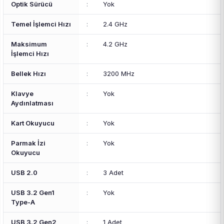
Optik Sürücü
:
Yok
Temel İşlemci Hızı
:
2.4 GHz
Maksimum
:
4.2 GHz
İşlemci Hızı
Bellek Hızı
:
3200 MHz
Klavye
:
Yok
Aydınlatması
Kart Okuyucu
:
Yok
Parmak İzi
:
Yok
Okuyucu
USB 2.0
:
3 Adet
USB 3.2 Gen1
:
Yok
Type-A
USB 3.2 Gen2
:
1 Adet