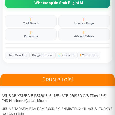
Whatsapp İle Stok Bilgisi Al
2 Yıl Garanti
Ücretsiz Kargo
Kolay İade
Güvenli Ödeme
Hızlı Gönderi
Kargo Bedava
Tavsiye Et
Yorum Yaz
ÜRÜN BİLGİSİ
ASUS NB X515EA-EJ3573013 i5-1135 16GB 256SSD O/B FDos 15.6"
FHD Notebook+Çanta +Mouse
ÜRÜNE TARAFIMIZCA RAM / SSD EKLENMİŞTİR. 2 YIL ASUS TÜRKİYE
GARANTİLİDİR.