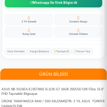
Whatsapp İle Stok Bilgisi Al
2 Yıl Garanti
Ücretsiz Kargo
Kolay İade
Güvenli Ödeme
Hızlı Gönderi
Kargo Bedava
Tavsiye Et
Yorum Yaz
ÜRÜN BİLGİSİ
ASUS NB X515EA-EJ3573002 i5-1135 G7 16GB 256SSD O/B FDos 15.6"
FHD Taşınabilir Bilgisayar
ÜRÜNE TARAFIMIZCA RAM / SSD EKLENMİŞTİR. 2 YIL ASUS TÜRKİYE
GARANTİLİDİR.