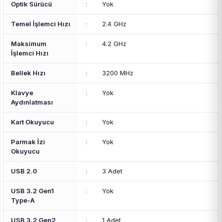
Optik Sürücü
:
Yok
Temel İşlemci Hızı
:
2.4 GHz
Maksimum
:
4.2 GHz
İşlemci Hızı
Bellek Hızı
:
3200 MHz
Klavye
:
Yok
Aydınlatması
Kart Okuyucu
:
Yok
Parmak İzi
:
Yok
Okuyucu
USB 2.0
:
3 Adet
USB 3.2 Gen1
:
Yok
Type-A
USB 3.2 Gen2
:
1 Adet