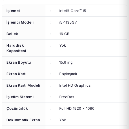
İşlemci
:
Intel® Core™ i5
İşlemci Modeli
:
i5-1135G7
Bellek
:
16 GB
Harddisk
:
Yok
Kapasitesi
Ekran Boyutu
:
15.6 inç
Ekran Kartı
:
Paylaşımlı
Ekran Kartı Modeli
:
Intel HD Graphics
İşletim Sistemi
:
FreeDos
Çözünürlük
:
Full HD 1920 x 1080
Dokunmatik Ekran
:
Yok