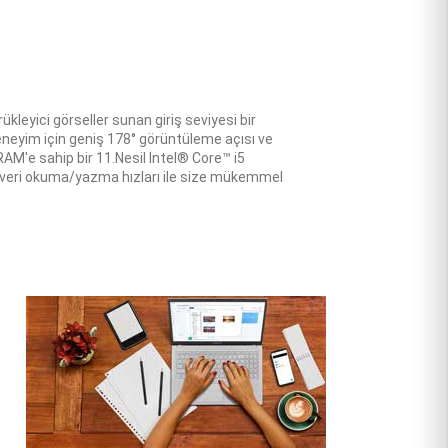
kleyici görseller sunan giriş seviyesi bir
 deneyim için geniş 178° görüntüleme açısı ve
 RAM'e sahip bir 11.Nesil Intel® Core™ i5
lı veri okuma/yazma hızları ile size mükemmel