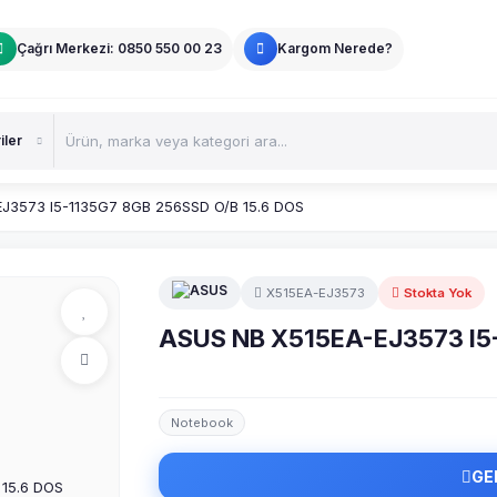
Çağrı Merkezi: 0850 550 00 23
Kargom Nerede?
J3573 I5-1135G7 8GB 256SSD O/B 15.6 DOS
X515EA-EJ3573
Stokta Yok
ASUS NB X515EA-EJ3573 I5-
Notebook
GE