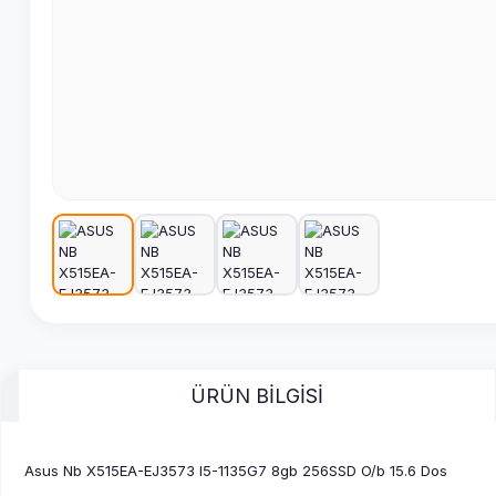
ÜRÜN BİLGİSİ
Asus Nb X515EA-EJ3573 I5-1135G7 8gb 256SSD O/b 15.6 Dos