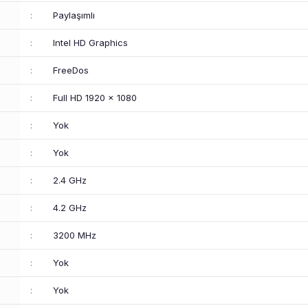
:
Paylaşımlı
:
Intel HD Graphics
:
FreeDos
:
Full HD 1920 x 1080
:
Yok
:
Yok
:
2.4 GHz
:
4.2 GHz
:
3200 MHz
:
Yok
:
Yok