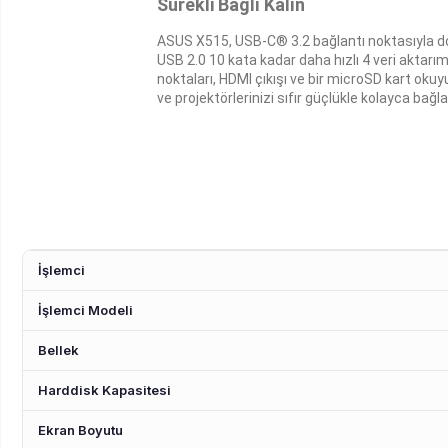
Sürekli Bağlı Kalın
ASUS X515, USB-C® 3.2 bağlantı noktasıyla don
USB 2.0 10 kata kadar daha hızlı 4 veri aktarı
noktaları, HDMI çıkışı ve bir microSD kart okuy
ve projektörlerinizi sıfır güçlükle kolayca bağla
İşlemci
İşlemci Modeli
Bellek
Harddisk Kapasitesi
Ekran Boyutu