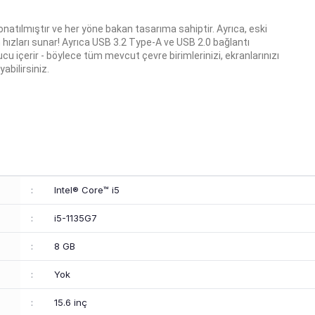
atılmıştır ve her yöne bakan tasarıma sahiptir. Ayrıca, eski
m hızları sunar! Ayrıca USB 3.2 Type-A ve USB 2.0 bağlantı
ucu içerir - böylece tüm mevcut çevre birimlerinizi, ekranlarınızı
yabilirsiniz.
:
Intel® Core™ i5
:
i5-1135G7
:
8 GB
:
Yok
:
15.6 inç