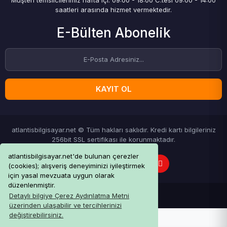
Müşteri temsilcilerimiz hafta içi: 09:00 - 18:00 C.tesi 09:00 - 14:00
saatleri arasında hizmet vermektedir.
E-Bülten Abonelik
KAYIT OL
atlantisbilgisayar.net © Tüm hakları saklıdır. Kredi kartı bilgileriniz
256bit SSL sertifikası ile korunmaktadır.
atlantisbilgisayar.net'de bulunan çerezler
(cookies); alışveriş deneyiminizi iyileştirmek
için yasal mevzuata uygun olarak
düzenlenmiştir.
Detaylı bilgiye Çerez Aydınlatma Metni
üzerinden ulaşabilir ve tercihlerinizi
değiştirebilirsiniz.